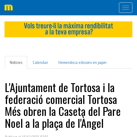
Desple
navega
Notícies
Calendari
Hemeroteca edicions en paper
L'Ajuntament de Tortosa i la
federació comercial Tortosa
Més obren la Caseta del Pare
Noel a la plaça de l'Àngel
Publicat el 15/12/2025 07:55