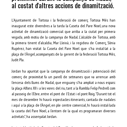
al costat d'altres accions de dinamització.
L'Ajuntament de Tortosa i la federació de comerç Tortosa Més han
inaugurat este divendres a la tarda la Caseta del Pare Noel, una nova
activitat de dinamització comercial que arriba a la ciutat per primera
vegada, amb motiu de la campanya de Nadal. L'alcalde de Tortosa, amb
la primera tinent d'alcaldia, Mar Lleixà, i la regidora de Comerç, Sònia
Rupérez, han visitat la Caseta del Pare Noel que s'ha instal·lat a la
plaça de l'Àngel, acompanyats de la gerent de la federació Tortosa Més,
Judit Pla.
Jordan ha apuntat que la campanya de dinamització i potenciació del
comerç de proximitat fa un parell de setmanes que va arrencar amb
l’encesa dels llums de Nadal, que enguany s'ha ampliat a nous espais:
la plaça Alfons XII i a les vores del riu, tant a la Rambla Felip Pedrell com
al passeig de l’Ebre, entre el pont de l'Estat i el pont Roig. "Durant tot el
mes de desembre hi haurà espectacles itinerants, cantada de nadales
i aquí a la plaça de l’Àngel, en ple centre comercial, hi haurà instal·lada
la caseta del Pare Noel, a l’entorn de la qual es programaran diverses
activitats", ha assenyalat Jordan.