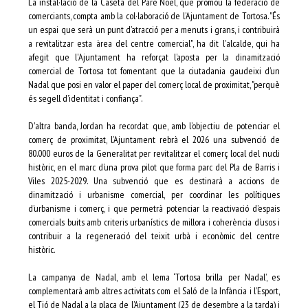
La instal·lació de la Caseta del Pare Noel, que promou la federació de
comerciants, compta amb la col·laboració de l’Ajuntament de Tortosa. "És
un espai que serà un punt d’atracció per a menuts i grans, i contribuirà
a revitalitzar esta àrea del centre comercial", ha dit l'alcalde, qui ha
afegit que l'Ajuntament ha reforçat l’aposta per la dinamització
comercial de Tortosa tot fomentant que la ciutadania gaudeixi d’un
Nadal que posi en valor el paper del comerç local de proximitat, "perquè
és segell d’identitat i confiança".
D'altra banda, Jordan ha recordat que, amb l’objectiu de potenciar el
comerç de proximitat, l’Ajuntament rebrà el 2026 una subvenció de
80.000 euros de la Generalitat per revitalitzar el comerç local del nucli
històric, en el marc d’una prova pilot que forma parc del Pla de Barris i
Viles 2025-2029. Una subvenció que es destinarà a accions de
dinamització i urbanisme comercial, per coordinar les polítiques
d’urbanisme i comerç, i que permetrà potenciar la reactivació d’espais
comercials buits amb criteris urbanístics de millora i coherència d’usos i
contribuir a la regeneració del teixit urbà i econòmic del centre
històric.
La campanya de Nadal, amb el lema ‘Tortosa brilla per Nadal’, es
complementarà amb altres activitats com el Saló de la Infància i l’Esport,
el Tió de Nadal a la plaça de l’Ajuntament (23 de desembre a la tarda) i