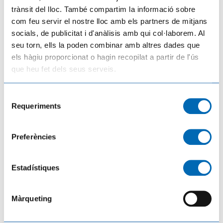
trànsit del lloc. També compartim la informació sobre
com feu servir el nostre lloc amb els partners de mitjans
socials, de publicitat i d'anàlisis amb qui col·laborem. Al
seu torn, ells la poden combinar amb altres dades que
La rehabilitació el primer semestre a la demarcació de l’Ebre creix un 45%
els hàgiu proporcionat o hagin recopilat a partir de l'ús
04/08/2026
que heu fet dels seus serveis.
Selecció
Requeriments
de
consentiment
Preferències
Estadístiques
Màrqueting