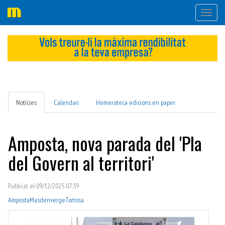
Desple
navega
Notícies
Calendari
Hemeroteca edicions en paper
Amposta, nova parada del 'Pla
del Govern al territori'
Publicat el 09/12/2025 07:59
Amposta
Masdenverge
Tortosa