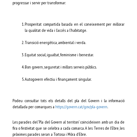
progressar i servir per transformar:
Prosperitat compartida basada en el coneixement per millorar
la qualitat de vida i l’accés a l’habitatge.
Transició energètica, ambiental i verda.
Equitat social, igualtat, feminisme i benestar.
Bon govern, seguretat i millors serveis públics.
Autogovern efectiu i finançament singular.
Podeu consultar tots els detalls del pla del Govern i la informació
detallada per comarques a
https://govern.cat/gov/pla-govern
.
Les parades del ‘Pla del Govern al territori’ coincideixen amb un dia de
fira o festivitat que se celebra a cada comarca. A les Terres de l’Ebre, les
pròximes parades seran a Tortosa i Móra d’Ebre.