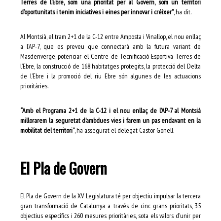
Terres de l’Ebre, som una prioritat per al Govern, som un territori
d’oportunitats i tenim iniciatives i eines per innovar i créixer”
, ha dit.
Al Montsià, el tram 2+1 de la C-12 entre Amposta i Vinallop, el nou enllaç
a l’AP-7, que es preveu que connectarà amb la futura variant de
Masdenverge, potenciar el Centre de Tecnificació Esportiva Terres de
l’Ebre, la construcció de 168 habitatges protegits, la protecció del Delta
de l’Ebre i la promoció del riu Ebre són algunes de les actuacions
prioritàries.
“Amb el Programa 2+1 de la C-12 i el nou enllaç de l’AP-7 al Montsià
millorarem la seguretat d’ambdues vies i farem un pas endavant en la
mobilitat del territori”
, ha assegurat el delegat Castor Gonell.
El Pla de Govern
El Pla de Govern de la XV Legislatura té per objectiu impulsar la tercera
gran transformació de Catalunya a través de cinc grans prioritats, 35
objectius específics i 260 mesures prioritàries, sota els valors d'unir per