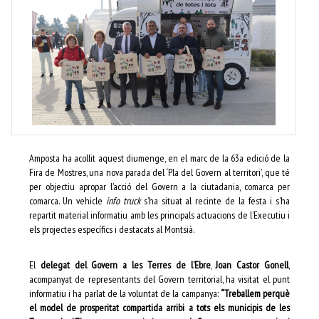
Amposta ha acollit aquest diumenge, en el marc de la 63a edició de la
Fira de Mostres, una nova parada del ‘Pla del Govern al territori’, que té
per objectiu apropar l’acció del Govern a la ciutadania, comarca per
comarca. Un vehicle
info truck
s’ha situat al recinte de la festa i s’ha
repartit material informatiu amb les principals actuacions de l’Executiu i
els projectes específics i destacats al Montsià.
El
delegat del Govern a les Terres de l’Ebre
,
Joan Castor Gonell
,
acompanyat de representants del Govern territorial, ha visitat el punt
informatiu i ha parlat de la voluntat de la campanya:
“Treballem perquè
el model de prosperitat compartida arribi a tots els municipis de les