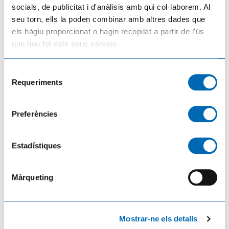
socials, de publicitat i d'anàlisis amb qui col·laborem. Al
seu torn, ells la poden combinar amb altres dades que
els hàgiu proporcionat o hagin recopilat a partir de l'ús
L’Ajuntament d’Amposta i UGT acorden impulsar un conveni propi per al nou
que heu fet dels seus serveis.
servei de neteja viària
05/08/2026
Selecció
Requeriments
de
consentiment
Preferències
Estadístiques
Màrqueting
Platges, polígons i campanars: els pobles del Camp i l'Ebre es preparen per a
una allau de visitants el dia de l'eclipsi
03/08/2026
Mostrar-ne els detalls