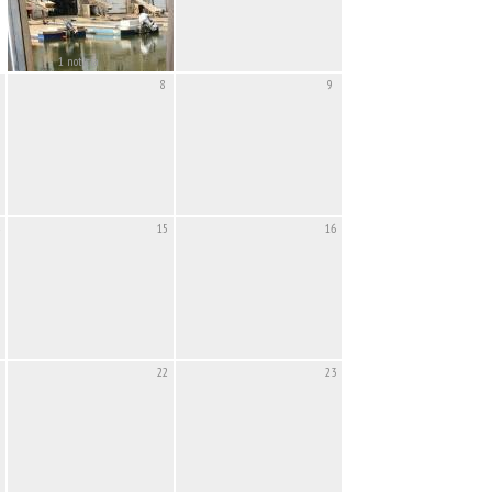
1 noticia
8
9
15
16
22
23