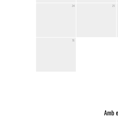
24
25
31
Amb e