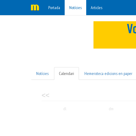
Portada
Notícies
Articles
Notícies
Calendari
Hemeroteca edicions en paper
<<
dl
dm