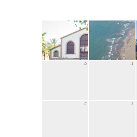
3
4
3 noticies
2 noticies
10
11
17
18