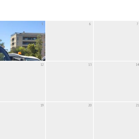
5
6
7
2 noticies
12
13
14
19
20
21