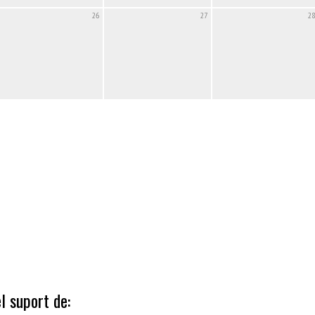
26
27
28
l suport de: