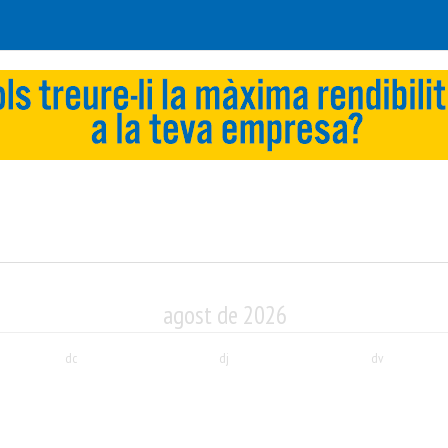
agost de 2026
dc
dj
dv