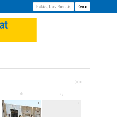
Cercar
>>
ds
dg
1
2