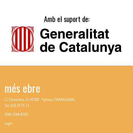
Amb el suport de:
més ebre
C/ Cervantes, 13, 43500 - Tortosa (TARRAGONA)
Tel. 610 20 33 25
ISSN 2564-8705
Login