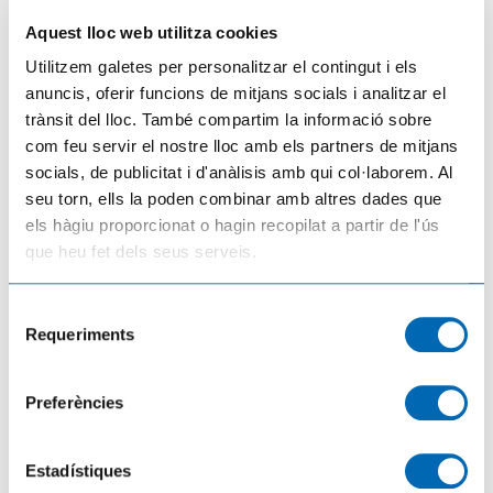
Aquest lloc web utilitza cookies
Utilitzem galetes per personalitzar el contingut i els
anuncis, oferir funcions de mitjans socials i analitzar el
trànsit del lloc. També compartim la informació sobre
com feu servir el nostre lloc amb els partners de mitjans
socials, de publicitat i d'anàlisis amb qui col·laborem. Al
seu torn, ells la poden combinar amb altres dades que
L’eclipsi del segle arriba a Catalunya: consells per gaudir-lo amb seguretat
els hàgiu proporcionat o hagin recopilat a partir de l'ús
06/08/2026
que heu fet dels seus serveis.
Selecció
Requeriments
de
consentiment
Preferències
Estadístiques