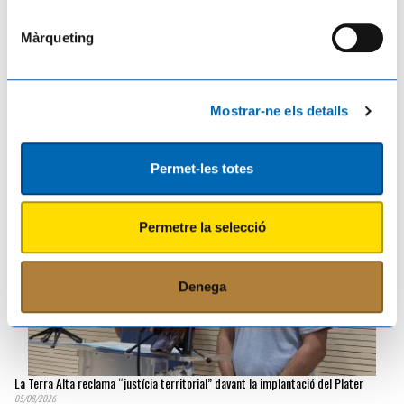
Màrqueting
L’Ajuntament d’Amposta i UGT acorden impulsar un conveni propi per al nou
servei de neteja viària
05/08/2026
Mostrar-ne els detalls
Permet-les totes
Permetre la selecció
Denega
La Terra Alta reclama “justícia territorial” davant la implantació del Plater
05/08/2026