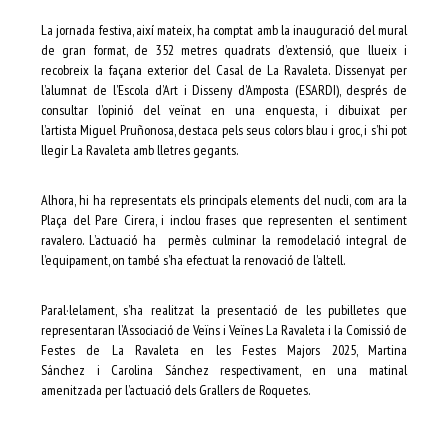
La jornada festiva, així mateix, ha comptat amb la inauguració del mural
de gran format, de 352 metres quadrats d’extensió, que llueix i
recobreix la façana exterior del Casal de La Ravaleta. Dissenyat per
l’alumnat de l’Escola d’Art i Disseny d’Amposta (ESARDI), després de
consultar l’opinió del veïnat en una enquesta, i dibuixat per
l’artista Miguel Pruñonosa, destaca pels seus colors blau i groc, i s’hi pot
llegir La Ravaleta amb lletres gegants.
Alhora, hi ha representats els principals elements del nucli, com ara la
Plaça del Pare Cirera, i inclou frases que representen el sentiment
ravalero. L’actuació ha permès culminar la remodelació integral de
l’equipament, on també s’ha efectuat la renovació de l’altell.
Paral·lelament, s’ha realitzat la presentació de les pubilletes que
representaran l’Associació de Veïns i Veïnes La Ravaleta i la Comissió de
Festes de La Ravaleta en les Festes Majors 2025, Martina
Sánchez i Carolina Sánchez respectivament, en una matinal
amenitzada per l’actuació dels Grallers de Roquetes.