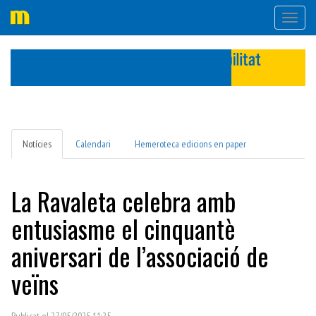
Desple
navega
Notícies
Calendari
Hemeroteca edicions en paper
La Ravaleta celebra amb
entusiasme el cinquantè
aniversari de l’associació de
veïns
Publicat el 27/05/2025 11:25