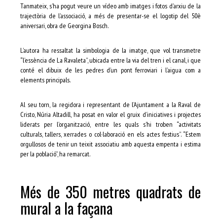
Tanmateix, s’ha pogut veure un vídeo amb imatges i fotos d’arxiu de la
trajectòria de l’associació, a més de presentar-se el logotip del 50è
aniversari, obra de Georgina Bosch.
L’autora ha ressaltat la simbologia de la imatge, que vol transmetre
“l’essència de La Ravaleta”, ubicada entre la via del tren i el canal, i que
conté el dibuix de les pedres d’un pont ferroviari i l’aigua com a
elements principals.
Al seu torn, la regidora i representant de l’Ajuntament a la Raval de
Cristo, Núria Altadill, ha posat en valor el gruix d’iniciatives i projectes
liderats per l’organització, entre les quals s’hi troben “activitats
culturals, tallers, xerrades o col·laboració en els actes festius”. “Estem
orgullosos de tenir un teixit associatiu amb aquesta empenta i estima
per la població”, ha remarcat.
Més de 350 metres quadrats de
mural a la façana