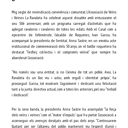
Mig segle de reivindicació, convivència i comunitat. L’Associació de Veïns
i Veïnes La Ravaleta ha celebrat aquest dissabte amb entusiasme el
seu 50è aniversari, amb un programa carregat d’activitats que ha
aplegat ravaleros i ravaleres de totes les edats. Amb el Casal com a
epicentre de l’efemèride, l’alcalde de Roquetes, Ivan Garcia, ha
acompanyat la presidenta de l’entitat, Anna Sastre, en un emotiu acte
institucional de commemoració dels 50 anys, on el batlle roquetero ha
destacat “l’esforç col·lectiu i el compromís veïnal” que sempre ha
abanderat l’associació.
“No només sou una entitat, si no l’ànima de tot un poble. Avui, La
Ravaleta és un lloc viu i actiu, amb orgull i identitat pròpia”, ha
prosseguit Garcia, tot mostrant l’agraïment i dedicant una felicitació
tant a la junta directiva actual, com a totes les anteriors, pel seu “treball
i dedicació”.
Per la seva banda, la presidenta Anna Sastre ha assenyalat “la força
dels veïns i veïnes” com el “motor d’impuls” que ha portat l’associació a
aconseguir els avenços desitjats amb el pas dels anys. “Continuarem
lluitant per ser l’altaveu del poble, mantenint viu l’esperit d’unió i