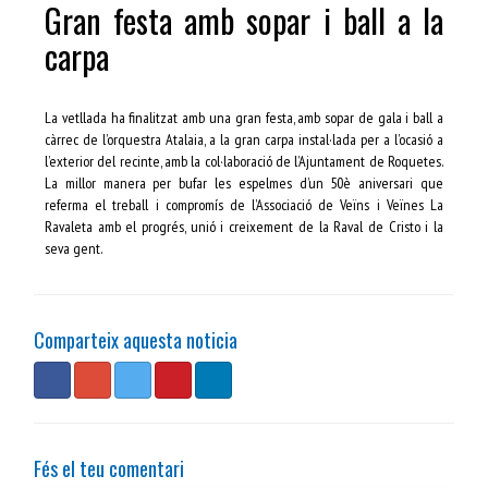
Gran festa amb sopar i ball a la
carpa
La vetllada ha finalitzat amb una gran festa, amb sopar de gala i ball a
càrrec de l’orquestra Atalaia, a la gran carpa instal·lada per a l’ocasió a
l’exterior del recinte, amb la col·laboració de l’Ajuntament de Roquetes.
La millor manera per bufar les espelmes d’un 50è aniversari que
referma el treball i compromís de l’Associació de Veïns i Veïnes La
Ravaleta amb el progrés, unió i creixement de la Raval de Cristo i la
seva gent.
Comparteix aquesta noticia
Fés el teu comentari