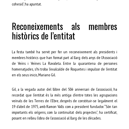
cohesió”, ha apuntat.
Reconeixements als membres
històrics de l’entitat
La festa també ha servit per fer un reconeixement als presidents i
membres històrics que han format part al llarg dels anys de l’Associació
de Veïns i Veïnes La Ravaleta. Entre la quarantena de persones
homenatjades, s’hi troba l’exalcalde de Roquetes i impulsor de l’entitat
en els seus inicis, Mariano Gil.
Gil, a la vegada autor del llibre del 50è aniversari de l’associació, ha
recordat que l’entitat és la més antiga d’entre totes les agrupacions
veïnals de les Terres de l’Ebre, després de constituir-se legalment el
19 d’abril de 1975, amb Ramon Valls com a president fundador. “Són tan
importants els orígens, com la continuïtat dels projectes”, ha certificat,
posant en relleu l’obra de l’associació al llarg de les dècades.