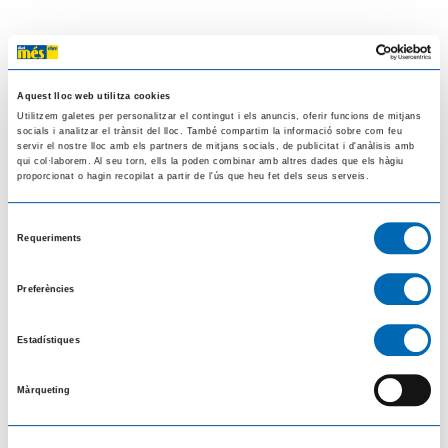
Notícies relacionades
Aquest lloc web utilitza cookies
Utilitzem galetes per personalitzar el contingut i els anuncis, oferir funcions de mitjans
socials i analitzar el trànsit del lloc. També compartim la informació sobre com feu
servir el nostre lloc amb els partners de mitjans socials, de publicitat i d'anàlisis amb
qui col·laborem. Al seu torn, ells la poden combinar amb altres dades que els hàgiu
proporcionat o hagin recopilat a partir de l'ús que heu fet dels seus serveis.
Selecció
Requeriments
de
consentiment
Preferències
Estadístiques
El Meteocat desplega un dispositiu especial per estudiar els efectes de l'eclipsi
Màrqueting
en l'atmosfera
08/08/2026