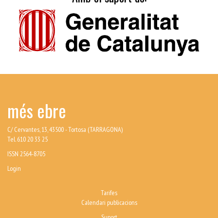
més ebre
C/ Cervantes, 13, 43500 - Tortosa (TARRAGONA)
Tel. 610 20 33 25
ISSN 2564-8705
Login
Tarifes
Calendari publicacions
Suport