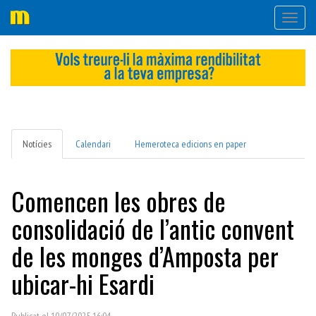
Desple
navega
Notícies
Calendari
Hemeroteca edicions en paper
Comencen les obres de
consolidació de l’antic convent
de les monges d’Amposta per
ubicar-hi Esardi
Publicat el 10/07/2025 16:04