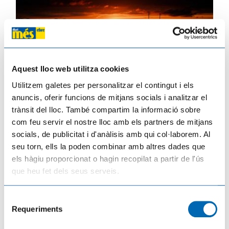
Platges, polígons i campanars: els pobles del Camp i l'Ebre es preparen per a
Aquest lloc web utilitza cookies
una allau de visitants el dia de l'eclipsi
03/08/2026
Utilitzem galetes per personalitzar el contingut i els
anuncis, oferir funcions de mitjans socials i analitzar el
trànsit del lloc. També compartim la informació sobre
com feu servir el nostre lloc amb els partners de mitjans
socials, de publicitat i d'anàlisis amb qui col·laborem. Al
seu torn, ells la poden combinar amb altres dades que
els hàgiu proporcionat o hagin recopilat a partir de l'ús
que heu fet dels seus serveis.
Selecció
Requeriments
de
consentiment