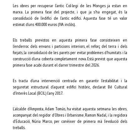
Les obres per recuperar l’antic Col·legi de les Monges ja estan en
marxa. La primera fase del projecte, i que ja s’ha engegat, és la
consolidació de l’edifici de l’antic edifici. Aquesta fase té un valor
estimat d’uns 400.000 euros (IVA inclòs).
Els treballs previstos en aquesta primera fase consisteixen en
l’enderroc dels envans i particions interiors, el reforç del terra i dels
forjats, la consolidació de les parets per evitar problemes d’humitats i la
construcció d’una coberta completament nova. Està previst que aquesta
primera fase acabi durant el darrer trimestre del 2026.
Es tracta d’una intervenció centrada en garantir l’estabilitat i la
seguretat estructural d’aquest edifici històric, declarat Bé Cultural
d’Interès Local (BCIL) l’any 2017.
L’alcalde d’Amposta, Adam Tomàs, ha visitat aquesta setmana les obres,
acompanyat del regidor d’Obres i Urbanisme, Ramon Nadal, i la regidora
d’Educació, Núria Marco, per conèixer de primera mà l’evolució dels
treballs.