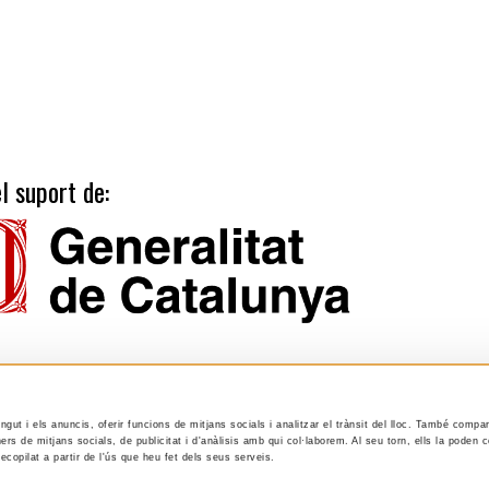
l suport de:
ingut i els anuncis, oferir funcions de mitjans socials i analitzar el trànsit del lloc. També compa
ers de mitjans socials, de publicitat i d'anàlisis amb qui col·laborem. Al seu torn, ells la poden
Tarifes
Calendari publicacions
ecopilat a partir de l'ús que heu fet dels seus serveis.
Suport
Avís legal