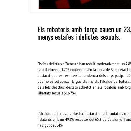
Els robatoris amb força cauen un 23
menys estafes i delictes sexuals.
Els fets delictius a Tortosa s'han reduït moderadament, un 2,8
capital ebrenca 1.747 incidències. En la Junta de Seguretat Loc
destacat que es reverteix la tendència dels anys postpandèmi
que no es pot abaixar la guàrdia", ha dit l'alcalde de Tortosa, J
dels fets delictius destaca sobretot en els robatoris amb forç
llibertats sexuals (-16,7%).
L'alcalde de Tortosa també ha destacat que la ciutat es mant
habitants, amb un 49,2% respecte del 65% de Catalunya. També
ha sigut del 54%.