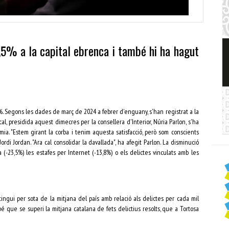
,5% a la capital ebrenca i també hi ha hagut
%. Segons les dades de març de 2024 a febrer d'enguany, s'han registrat a la
al, presidida aquest dimecres per la consellera d'Interior, Núria Parlon, s'ha
a. "Estem girant la corba i tenim aquesta satisfacció, però som conscients
ordi Jordan. "Ara cal consolidar la davallada", ha afegit Parlon. La disminució
a (-23,5%) les estafes per Internet (-13,8%) o els delictes vinculats amb les
ingui per sota de la mitjana del país amb relació als delictes per cada mil
 que se superi la mitjana catalana de fets delictius resolts, que a Tortosa