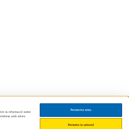
Permet-les totes
rtim la informació sobre
 combinar amb altres
Permetre la selecció