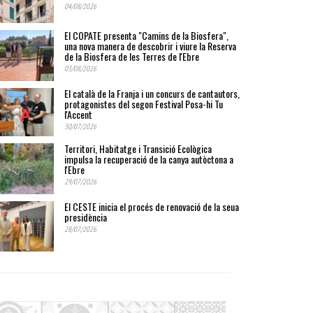
04/08/2026
El COPATE presenta "Camins de la Biosfera",
una nova manera de descobrir i viure la Reserva
de la Biosfera de les Terres de l'Ebre
03/08/2026
El català de la Franja i un concurs de cantautors,
protagonistes del segon Festival Posa-hi Tu
l'Accent
30/07/2026
Territori, Habitatge i Transició Ecològica
impulsa la recuperació de la canya autòctona a
l'Ebre
29/07/2026
El CESTE inicia el procés de renovació de la seua
presidència
28/07/2026