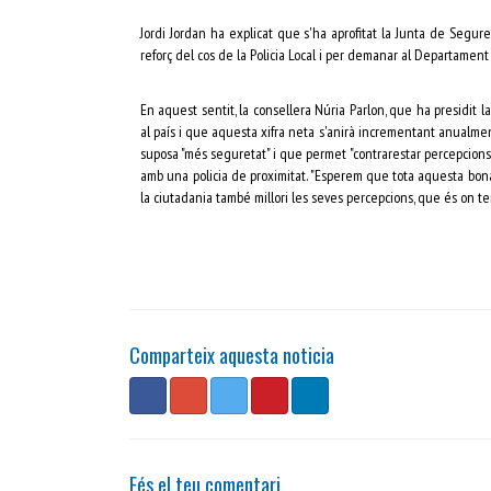
Jordi Jordan ha explicat que s'ha aprofitat la Junta de Segur
reforç del cos de la Policia Local i per demanar al Departament d
En aquest sentit, la consellera Núria Parlon, que ha presidit
al país i que aquesta xifra neta s'anirà incrementant anualmen
suposa "més seguretat" i que permet "contrarestar percepcions q
amb una policia de proximitat. "Esperem que tota aquesta bona
la ciutadania també millori les seves percepcions, que és on te
Comparteix aquesta noticia
Fés el teu comentari