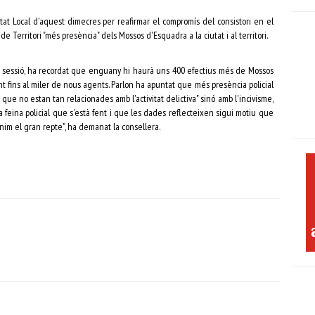
etat Local d'aquest dimecres per reafirmar el compromís del consistori en el
e Territori "més presència" dels Mossos d'Esquadra a la ciutat i al territori.
 la sessió, ha recordat que enguany hi haurà uns 400 efectius més de Mossos
t fins al miler de nous agents. Parlon ha apuntat que més presència policial
ue no estan tan relacionades amb l'activitat delictiva" sinó amb l'incivisme,
 feina policial que s'està fent i que les dades reflecteixen sigui motiu que
nim el gran repte", ha demanat la consellera.