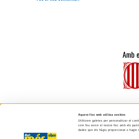
Amb e
Aquest lloc web utilitza cookies
més ebre
Utilitzem galetes per personalitzar el cont
com feu servir el nostre lloc amb els partn
dades que els hàgiu proporcionat o hagin r
C/ Cervantes, 13, 43500 - Tortosa (TARRAGONA)