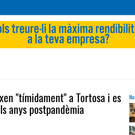
ixen "tímidament" a Tortosa i es
No
dels anys postpandèmia