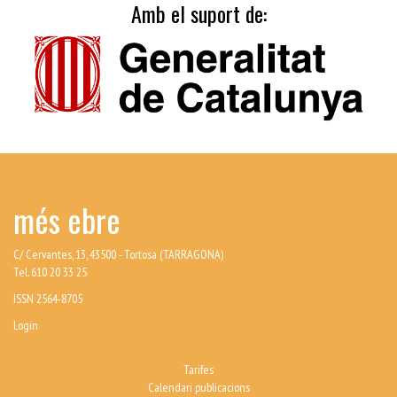
Amb el suport de:
més ebre
C/ Cervantes, 13, 43500 - Tortosa (TARRAGONA)
Tel. 610 20 33 25
ISSN 2564-8705
Login
Tarifes
Calendari publicacions