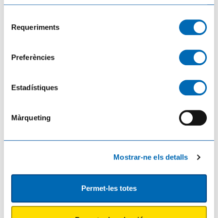
Selecció
Requeriments
de
consentiment
Preferències
Vertebra Dansa inicia una nova etapa a Tortosa amb la participació de 150
ballarins d'arreu del mónia
Estadístiques
20/07/2026
Màrqueting
Mostrar-ne els detalls
Permet-les totes