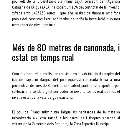
pou vell de la Urbanització Els Pilans. L’ajut, concedit per l’Agència
Catalana de l’Aigua (ACA), ha cobert un 16% del cost total de la inversió,
xifrada amb 14.232,39 euros, i que s’ha acabat de finançar amb fons
propis del consistori. L’actuació també ha inclòs la instal·lació d’un nou
mesurador de nivell dinàmic.
Més de 80 metres de canonada, i
estat en temps real
Concretament, els treballs han consistit en la substitució al complet del
tub de captació d’aigua del pou. Aquesta canonada baixa a una
profunditat de més de 80 metres del subsol, punt on s’ha aprofitat per
col·locar una sonda digital per poder conèixer, a temps real, quin és el
nivell i estat de la veta d’aigua existent.
El pou de Pilans subministra l’aigua als habitatges de la mateixa
urbanització, així com també a les parcel·les i finques situades al
voltant de la Carretera dels Reguers, i la Zona Esportiva Municipal.