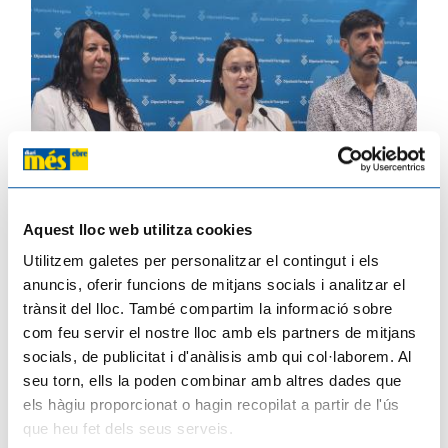
Aquest lloc web utilitza cookies
Utilitzem galetes per personalitzar el contingut i els
anuncis, oferir funcions de mitjans socials i analitzar el
La Diputació de Tarragona canalitzarà la fibra òptica a 4 municipis més de les
Terres de l’Ebre
trànsit del lloc. També compartim la informació sobre
27/07/2026
com feu servir el nostre lloc amb els partners de mitjans
socials, de publicitat i d'anàlisis amb qui col·laborem. Al
seu torn, ells la poden combinar amb altres dades que
els hàgiu proporcionat o hagin recopilat a partir de l'ús
que heu fet dels seus serveis.