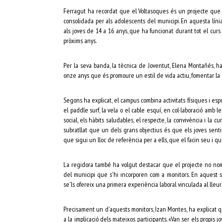
Ferragut ha recordat que el Voltasoques és un projecte que h
consolidada per als adolescents del municipi. En aquesta línia
als joves de 14 a 16 anys, que ha funcionat durant tot el curs
pròxims anys.
Per la seva banda, la tècnica de Joventut, Elena Montañés, h
onze anys que és promoure un estil de vida actiu, fomentar la c
Segons ha explicat, el campus combina activitats físiques i espor
el paddle surf, la vela o el cable esquí, en col·laboració amb l
social, els hàbits saludables, el respecte, la convivència i l
subratllat que un dels grans objectius és que els joves senti
que sigui un lloc de referència per a ells, que el facin seu i q
La regidora també ha volgut destacar que el projecte no nomé
del municipi que s'hi incorporen com a monitors. En aquest s
se'ls ofereix una primera experiència laboral vinculada al lleure
Precisament un d'aquests monitors, Izan Montes, ha explicat q
a la implicació dels mateixos participants. «Van ser els propis j