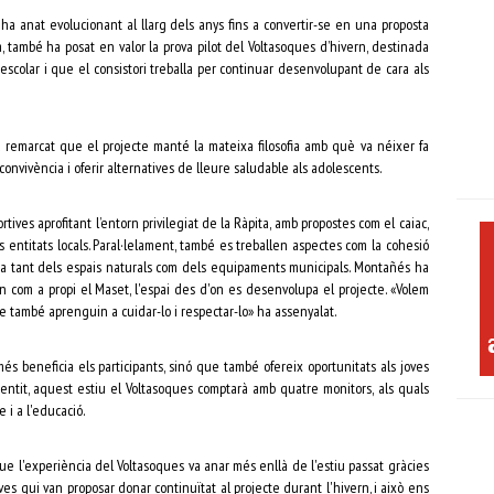
a anat evolucionant al llarg dels anys fins a convertir-se en una proposta
, també ha posat en valor la prova pilot del Voltasoques d’hivern, destinada
 escolar i que el consistori treballa per continuar desenvolupant de cara als
a remarcat que el projecte manté la mateixa filosofia amb què va néixer fa
onvivència i oferir alternatives de lleure saludable als adolescents.
tives aprofitant l’entorn privilegiat de la Ràpita, amb propostes com el caiac,
es entitats locals. Paral·lelament, també es treballen aspectes com la cohesió
a cura tant dels espais naturals com dels equipaments municipals. Montañés ha
n com a propi el Maset, l'espai des d'on es desenvolupa el projecte. «Volem
ue també aprenguin a cuidar-lo i respectar-lo» ha assenyalat.
s beneficia els participants, sinó que també ofereix oportunitats als joves
entit, aquest estiu el Voltasoques comptarà amb quatre monitors, als quals
 i a l'educació.
ue l'experiència del Voltasoques va anar més enllà de l'estiu passat gràcies
oves qui van proposar donar continuïtat al projecte durant l'hivern, i això ens