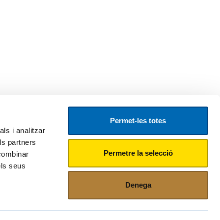
Permet-les totes
ls i analitzar
ls partners
Permetre la selecció
 combinar
els seus
Denega