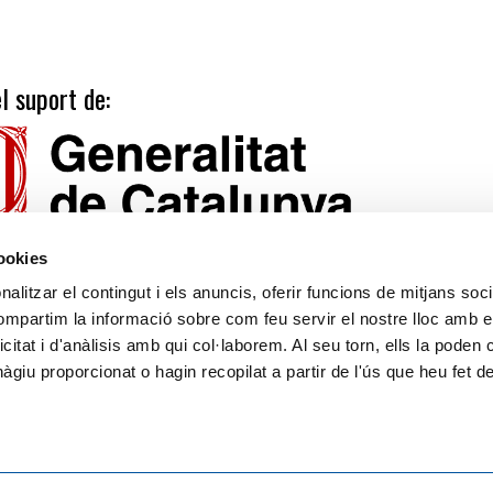
l suport de:
cookies
alitzar el contingut i els anuncis, oferir funcions de mitjans socia
compartim la informació sobre com feu servir el nostre lloc amb e
icitat i d'anàlisis amb qui col·laborem. Al seu torn, ells la poden
Tarifes
Calendari publicacions
giu proporcionat o hagin recopilat a partir de l'ús que heu fet d
Suport
Avís legal
Política de privacitat
Llei de Cookies