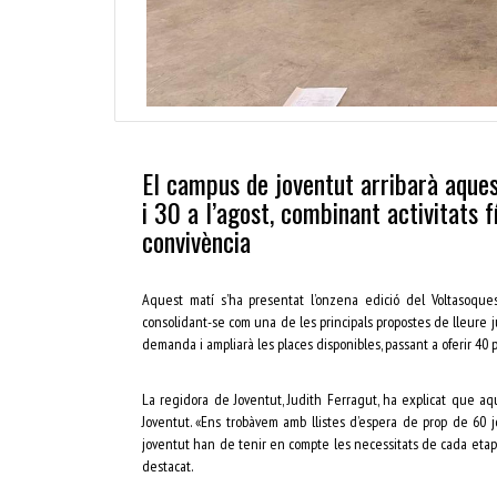
El campus de joventut arribarà aquest
i 30 a l’agost, combinant activitats fí
convivència
Aquest matí s’ha presentat l’onzena edició del Voltasoque
consolidant-se com una de les principals propostes de lleure ju
demanda i ampliarà les places disponibles, passant a oferir 40 p
La regidora de Joventut, Judith Ferragut, ha explicat que a
Joventut. «Ens trobàvem amb llistes d’espera de prop de 60 j
joventut han de tenir en compte les necessitats de cada etapa
destacat.