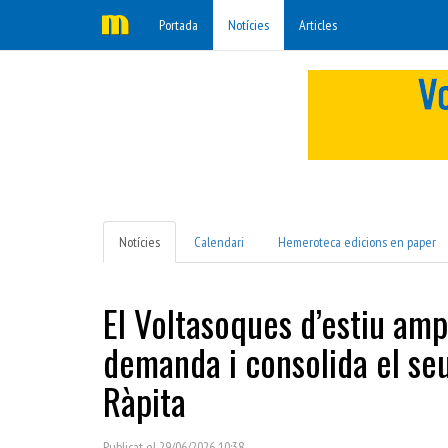
Portada
Notícies
Articles
Notícies
Calendari
Hemeroteca edicions en paper
El Voltasoques d’estiu ampl
demanda i consolida el seu
Ràpita
Publicat el 29/06/2026 10:38