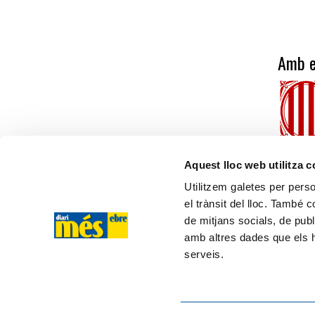
Amb e
Aquest lloc web utilitza 
Utilitzem galetes per person
el trànsit del lloc. També 
més ebre
de mitjans socials, de publ
amb altres dades que els hà
C/ Cervantes, 13, 43500 - Tortosa (TARRAGONA)
serveis.
Tel. 610 20 33 25
ISSN 2564-8705
Login