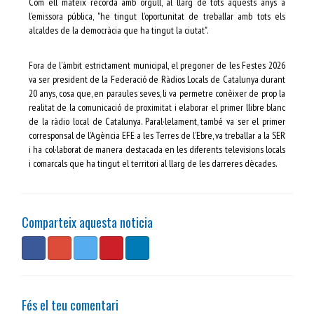
Com ell mateix recorda amb orgull, al llarg de tots aquests anys a
l’emissora pública, "he tingut l’oportunitat de treballar amb tots els
alcaldes de la democràcia que ha tingut la ciutat".
Fora de l’àmbit estrictament municipal, el pregoner de les Festes 2026
va ser president de la Federació de Ràdios Locals de Catalunya durant
20 anys, cosa que, en paraules seves, li va permetre conèixer de prop la
realitat de la comunicació de proximitat i elaborar el primer llibre blanc
de la ràdio local de Catalunya. Paral·lelament, també va ser el primer
corresponsal de l’Agència EFE a les Terres de l’Ebre, va treballar a la SER
i ha col·laborat de manera destacada en les diferents televisions locals
i comarcals que ha tingut el territori al llarg de les darreres dècades.
Comparteix aquesta noticia
Fés el teu comentari