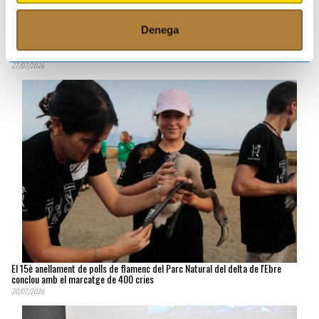
Denega
El Govern commemora el 88è aniversari de la batalla de l'Ebre amb la
participació dels joves com un dels eixos de l'acte
27/07/2026
El 15è anellament de polls de flamenc del Parc Natural del delta de l'Ebre
conclou amb el marcatge de 400 cries
20/07/2026