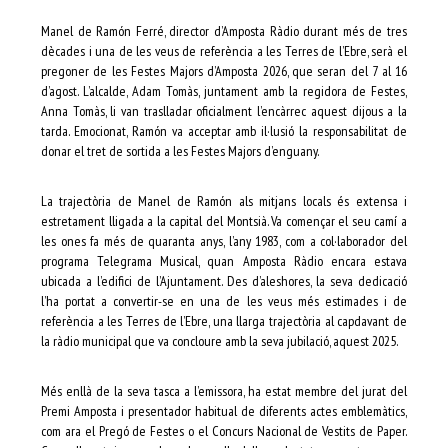
Manel de Ramón Ferré, director d’Amposta Ràdio durant més de tres
dècades i una de les veus de referència a les Terres de l’Ebre, serà el
pregoner de les Festes Majors d’Amposta 2026, que seran del 7 al 16
d’agost. L’alcalde, Adam Tomàs, juntament amb la regidora de Festes,
Anna Tomàs, li van traslladar oficialment l’encàrrec aquest dijous a la
tarda. Emocionat, Ramón va acceptar amb il·lusió la responsabilitat de
donar el tret de sortida a les Festes Majors d’enguany.
La trajectòria de Manel de Ramón als mitjans locals és extensa i
estretament lligada a la capital del Montsià. Va començar el seu camí a
les ones fa més de quaranta anys, l’any 1983, com a col·laborador del
programa Telegrama Musical, quan Amposta Ràdio encara estava
ubicada a l’edifici de l’Ajuntament. Des d’aleshores, la seva dedicació
l’ha portat a convertir-se en una de les veus més estimades i de
referència a les Terres de l’Ebre, una llarga trajectòria al capdavant de
la ràdio municipal que va concloure amb la seva jubilació, aquest 2025.
Més enllà de la seva tasca a l’emissora, ha estat membre del jurat del
Premi Amposta i presentador habitual de diferents actes emblemàtics,
com ara el Pregó de Festes o el Concurs Nacional de Vestits de Paper.