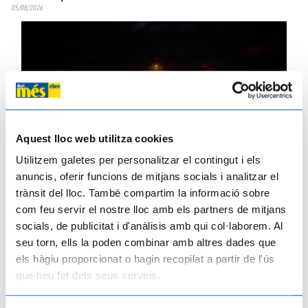
05/08/2026
Aquest lloc web utilitza cookies
Utilitzem galetes per personalitzar el contingut i els
Platges, polígons i campanars: els pobles del Camp i l'Ebre es preparen per a
anuncis, oferir funcions de mitjans socials i analitzar el
una allau de visitants el dia de l'eclipsi
trànsit del lloc. També compartim la informació sobre
03/08/2026
com feu servir el nostre lloc amb els partners de mitjans
socials, de publicitat i d'anàlisis amb qui col·laborem. Al
seu torn, ells la poden combinar amb altres dades que
els hàgiu proporcionat o hagin recopilat a partir de l'ús
que heu fet dels seus serveis.