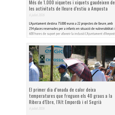
Més de 1.000 xiquetes i xiquets gaudeixen de
les activitats de lleure d’estiu a Amposta
6 juliol 2026
L’Ajuntament destina 75.000 euros a 22 projectes de lleure, amb
234 places reservades per a infants en situació de vulnerabilitat i
600 hores de suport per afavorir la inclusió L’Ajuntament d’Ampost
impulsa aquest estiu una nova edició del model compartit
d’activitats de l
El primer dia d’onada de calor deixa
temperatures que freguen els 40 graus a la
Ribera d’Ebre, l’Alt Empordà i el Segrià
6 juliol 2026