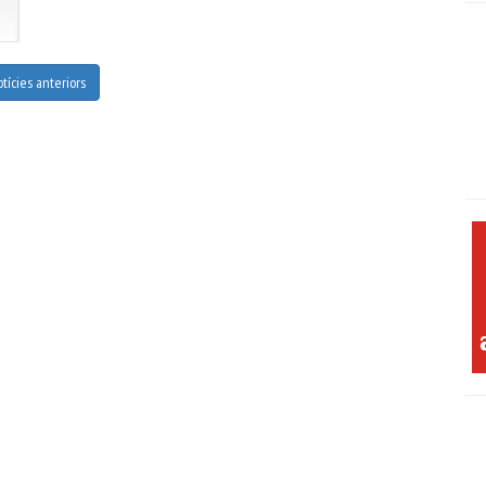
n
a
tícies anteriors