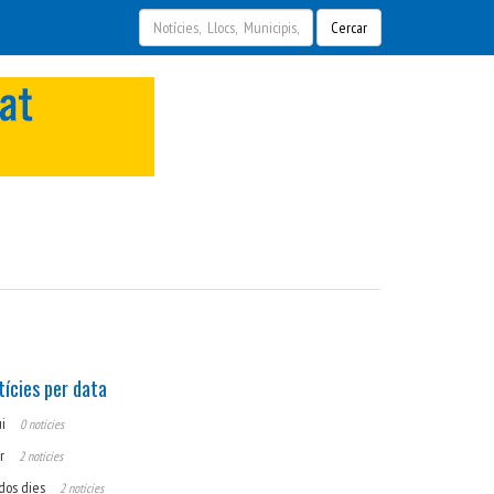
Cercar
tícies per data
ui
0 noticies
ir
2 noticies
dos dies
2 noticies