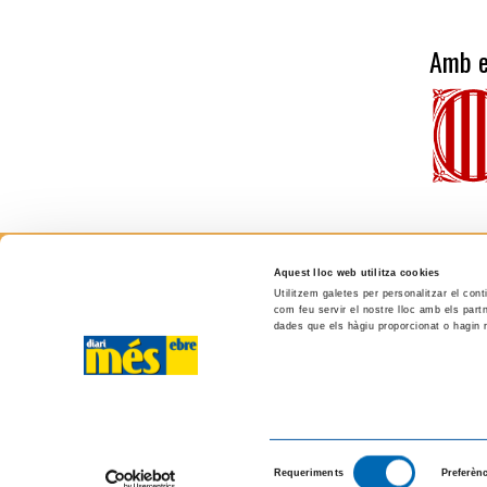
Amb e
Aquest lloc web utilitza cookies
més ebre
Utilitzem galetes per personalitzar el cont
com feu servir el nostre lloc amb els partn
dades que els hàgiu proporcionat o hagin r
C/ Cervantes, 13, 43500 - Tortosa (TARRAGONA)
Tel. 610 20 33 25
ISSN 2564-8705
Login
Selecció
Requeriments
Preferèn