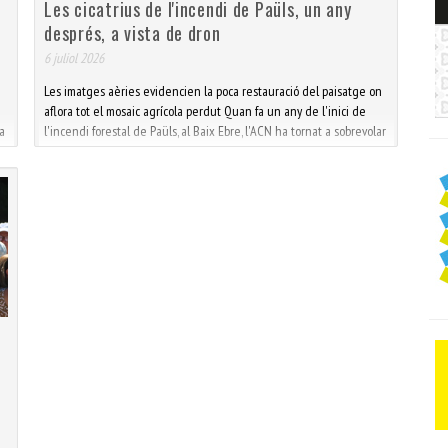
Les cicatrius de l'incendi de Paüls, un any
després, a vista de dron
6 juliol 2026
Les imatges aèries evidencien la poca restauració del paisatge on
aflora tot el mosaic agrícola perdut Quan fa un any de l'inici de
a
l'incendi forestal de Paüls, al Baix Ebre, l'ACN ha tornat a sobrevolar
amb dron la zona on encara es mantenen gairebé intactes les
cicatrius d'aquell foc