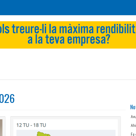
2026
No
Av
Ah
Fa 