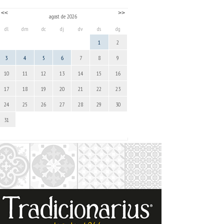
<<
>>
agost de 2026
dl
dm
dc
dj
dv
ds
dg
1
2
3
4
5
6
7
8
9
10
11
12
13
14
15
16
17
18
19
20
21
22
23
24
25
26
27
28
29
30
31