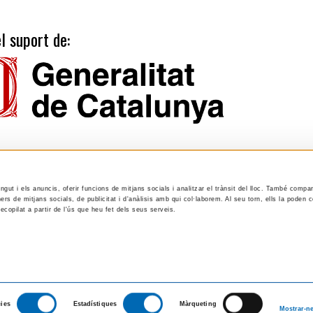
l suport de:
ingut i els anuncis, oferir funcions de mitjans socials i analitzar el trànsit del lloc. També compa
Tarifes
Calendari publicacions
ers de mitjans socials, de publicitat i d'anàlisis amb qui col·laborem. Al seu torn, ells la poden
ecopilat a partir de l'ús que heu fet dels seus serveis.
Suport
Avís legal
Política de privacitat
Llei de Cookies
cies
Estadístiques
Màrqueting
Mostrar-ne