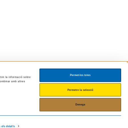
Permet-les totes
rtim la informació sobre
 combinar amb altres
Permetre la selecció
Denega
 els detalls