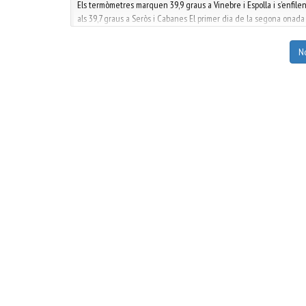
Els termòmetres marquen 39,9 graus a Vinebre i Espolla i s’enfile
als 39,7 graus a Seròs i Cabanes El primer dia de la segona onada
de calor de l'estiu deixa temperatures que freguen els 40 graus 
Ponent, el litoral gironí o l’interior de les Terres de l’Ebre. Segons
No
les da