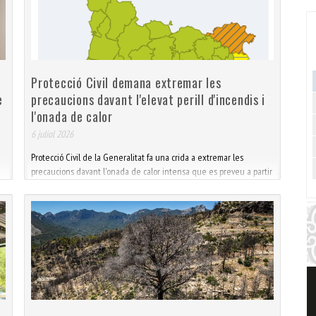
Protecció Civil demana extremar les
e
precaucions davant l'elevat perill d'incendis i
l'onada de calor
6 juliol 2026
Protecció Civil de la Generalitat fa una crida a extremar les
precaucions davant l'onada de calor intensa que es preveu a partir
d’avui i que es pot allargar almenys fins dijous o divendres. També
cal molta prudència per l’elevat perill d’incendi forestal, i en el
bany a les