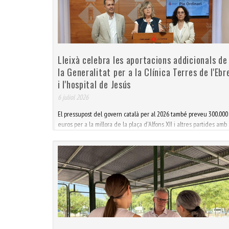
Lleixà celebra les aportacions addicionals de
la Generalitat per a la Clínica Terres de l'Ebr
i l'hospital de Jesús
6 juliol 2026
El pressupost del govern català per al 2026 també preveu 300.000
euros per a la millora de la plaça d'Alfons XII i altres partides amb
impacte a Tortosa L'alcaldessa de Tortosa, Mar Lleixà, ha fet una
valoració molt positiva de l’aprovació del pressupost de la
Generalita