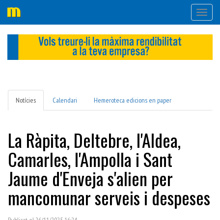
Desple
navega
Notícies
Calendari
Hemeroteca edicions en paper
La Ràpita, Deltebre, l'Aldea,
Camarles, l'Ampolla i Sant
Jaume d'Enveja s'alien per
mancomunar serveis i despeses
Publicat el 26/11/2025 16:24