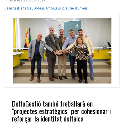
Camarles
Deltebre
L' Aldea
L' Ampolla
Sant Jaume d'Enveja
DeltaGestió també treballarà en
"projectes estratègics" per cohesionar i
reforçar la identitat deltaica