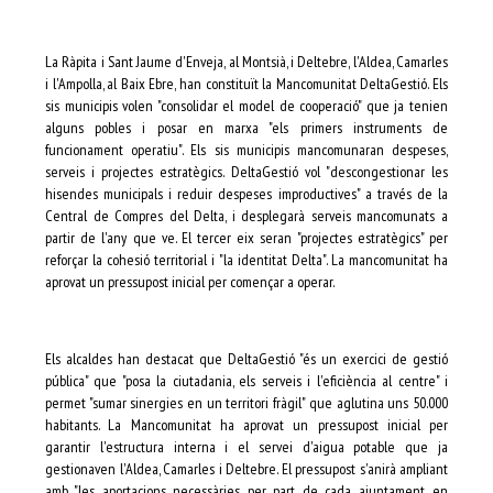
La Ràpita i Sant Jaume d'Enveja, al Montsià, i Deltebre, l'Aldea, Camarles
i l'Ampolla, al Baix Ebre, han constituït la Mancomunitat DeltaGestió. Els
sis municipis volen "consolidar el model de cooperació" que ja tenien
alguns pobles i posar en marxa "els primers instruments de
funcionament operatiu". Els sis municipis mancomunaran despeses,
serveis i projectes estratègics. DeltaGestió vol "descongestionar les
hisendes municipals i reduir despeses improductives" a través de la
Central de Compres del Delta, i desplegarà serveis mancomunats a
partir de l'any que ve. El tercer eix seran "projectes estratègics" per
reforçar la cohesió territorial i "la identitat Delta". La mancomunitat ha
aprovat un pressupost inicial per començar a operar.
Els alcaldes han destacat que DeltaGestió "és un exercici de gestió
pública" que "posa la ciutadania, els serveis i l'eficiència al centre" i
permet "sumar sinergies en un territori fràgil" que aglutina uns 50.000
habitants. La Mancomunitat ha aprovat un pressupost inicial per
garantir l'estructura interna i el servei d'aigua potable que ja
gestionaven l'Aldea, Camarles i Deltebre. El pressupost s'anirà ampliant
amb "les aportacions necessàries per part de cada ajuntament, en