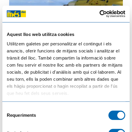
Aquest lloc web utilitza cookies
Arrenquen els tractaments contra les larves de mosquit als arrossars del Delta
Utilitzem galetes per personalitzar el contingut i els
de l'Ebre
anuncis, oferir funcions de mitjans socials i analitzar el
08/06/2026
trànsit del lloc. També compartim la informació sobre
com feu servir el nostre lloc amb els partners de mitjans
socials, de publicitat i d'anàlisis amb qui col·laborem. Al
seu torn, ells la poden combinar amb altres dades que
els hàgiu proporcionat o hagin recopilat a partir de l'ús
que heu fet dels seus serveis.
Selecció
Requeriments
de
consentiment