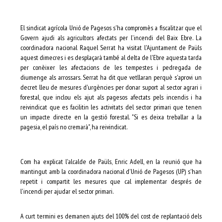
El sindicat agrícola Unió de Pagesos s'ha compromès a fiscalitzar que el
Govern ajudi als agricultors afectats per l'incendi del Baix Ebre. La
coordinadora nacional Raquel Serrat ha visitat l'Ajuntament de Paüls
aquest dimecres i es desplaçarà també al delta de l'Ebre aquesta tarda
per conèixer les afectacions de les tempestes i pedregada de
diumenge als arrossars. Serrat ha dit que vetllaran perquè s'aprovi un
decret lleu de mesures d'urgències per donar suport al sector agrari i
forestal, que inclou els ajut als pagesos afectats pels incendis i ha
reivindicat que es facilitin les activitats del sector primari que tenen
un impacte directe en la gestió forestal. "Si es deixa treballar a la
pagesia, el país no cremarà", ha reivindicat.
Com ha explicat l'alcalde de Paüls, Enric Adell, en la reunió que ha
mantingut amb la coordinadora nacional d'Unió de Pagesos (UP) s'han
repetit i compartit les mesures que cal implementar després de
l'incendi per ajudar el sector primari.
A curt termini es demanen ajuts del 100% del cost de replantació dels