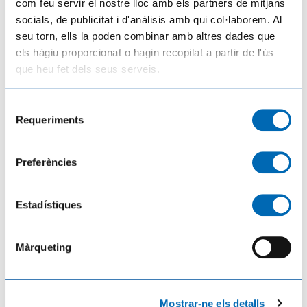
com feu servir el nostre lloc amb els partners de mitjans
socials, de publicitat i d'anàlisis amb qui col·laborem. Al
seu torn, ells la poden combinar amb altres dades que
els hàgiu proporcionat o hagin recopilat a partir de l'ús
que heu fet dels seus serveis.
Selecció
Requeriments
de
Les cicatrius de l'incendi de Paüls, un any després, a vista de dron
consentiment
06/07/2026
Preferències
Estadístiques
Màrqueting
Mostrar-ne els detalls