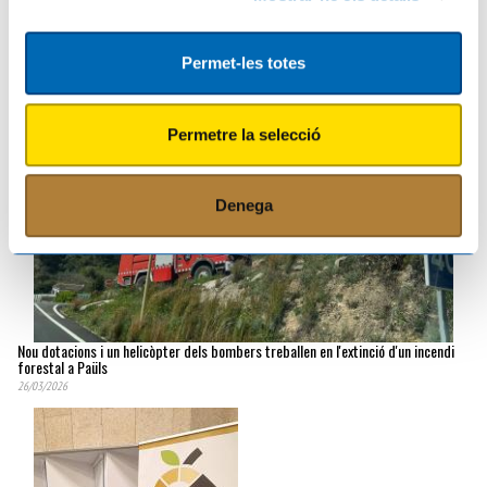
Empreses forestals retiren els arbres cremats al foc de Paüls i netegen les
Permet-les totes
finques sense cost per als propietaris
15/06/2026
Permetre la selecció
Denega
Nou dotacions i un helicòpter dels bombers treballen en l'extinció d'un incendi
forestal a Paüls
26/03/2026