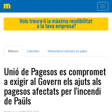
Desple
navega
Notícies
Calendari
Hemeroteca edicions en paper
Unió de Pagesos es compromet
a exigir al Govern els ajuts als
pagesos afectats per l'incendi
de Paüls
Publicat el 24/09/2025 16:56