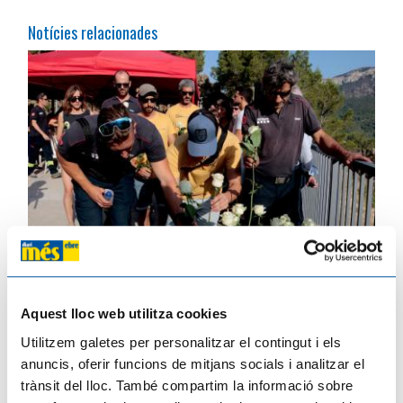
Notícies relacionades
La germana del bomber mort a l'incendi de Paüls reclama millor gestió
forestal: "Cap hectàrea val més que una vida"
Aquest lloc web utilitza cookies
13/07/2026
Utilitzem galetes per personalitzar el contingut i els
anuncis, oferir funcions de mitjans socials i analitzar el
trànsit del lloc. També compartim la informació sobre