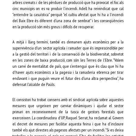
arbres cremats i de les pèrdues de producció que ha provocat el foc als
cinc municipis on es va produir l'incendi. Adell ha reivindicat que cal
"entendre la casuística" perquè "el cultiu afectat que hi ha a l'incendi
del Baix Ebre és diferent d'una zona de sembrat" i les conseqüències
en la producció són més greus i difícils de recuperar.
A mitjà i llarg termini, també es demanen ajuts econòmics per a la
supervivència d'un sector agrícola i ramader que és imprescindible per
a la gestió del territori i de la conservació de la biodiversitat, sobretot
en les zones de baixa producció, com són les Terres de l'Ebre. "Volem
un canvi de mentalitat de país, que s'entengui que és clau que hi ha
d'haver ajuts econòmics a la pagesia i la ramaderia ebrenca per tirar
endavant i que puguin veure el futur des d'una altra perspectiva", ha
defensat l'alcalde de Paüls.
El consistori ha trobat consens amb el sindicat agrícola sobre aquestes
mesures que urgeixen per canviar dinàmiques i ajudar el sector
primari en reconeixement de la tasca de gestors forestals que
exerceixen. La coordinadora d'UP, Raquel Serrat, ha reclamat al Govern
el decret de mesures per facilitar aquesta feina i que ha d'incloure
també els ajut directes als pagesos afectats per un incendi. "Si es deixa
treballar a la pagesia, el país no cremarà. S'ha de facilitar les activitat