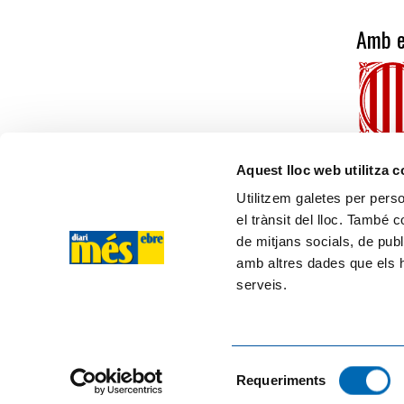
Amb e
Aquest lloc web utilitza 
Utilitzem galetes per person
el trànsit del lloc. També 
més ebre
de mitjans socials, de publ
amb altres dades que els hà
C/ Cervantes, 13, 43500 - Tortosa (TARRAGONA)
serveis.
Tel. 610 20 33 25
ISSN 2564-8705
Login
Selecció
Requeriments
de