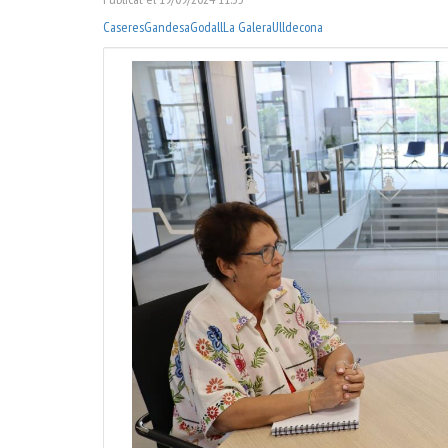
Caseres
Gandesa
Godall
La Galera
Ulldecona