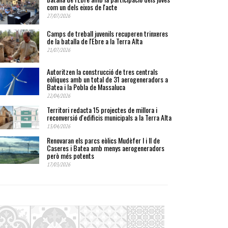
com un dels eixos de l'acte
27/07/2026
Camps de treball juvenils recuperen trinxeres
de la batalla de l'Ebre a la Terra Alta
21/07/2026
Autoritzen la construcció de tres centrals
eòliques amb un total de 31 aerogeneradors a
Batea i la Pobla de Massaluca
22/04/2026
Territori redacta 15 projectes de millora i
reconversió d'edificis municipals a la Terra Alta
13/04/2026
Renovaran els parcs eòlics Mudèfer I i II de
Caseres i Batea amb menys aerogeneradors
però més potents
17/03/2026