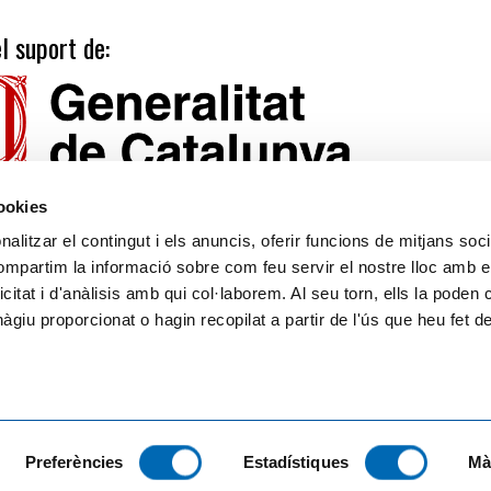
l suport de:
cookies
alitzar el contingut i els anuncis, oferir funcions de mitjans socia
compartim la informació sobre com feu servir el nostre lloc amb e
icitat i d'anàlisis amb qui col·laborem. Al seu torn, ells la poden
Tarifes
Calendari publicacions
giu proporcionat o hagin recopilat a partir de l'ús que heu fet d
Suport
Avís legal
Política de privacitat
Llei de Cookies
Preferències
Estadístiques
Mà