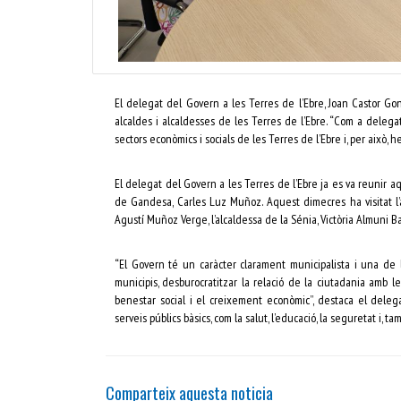
El delegat del Govern a les Terres de l’Ebre, Joan Castor G
alcaldes i alcaldesses de les Terres de l’Ebre. “Com a delegat 
sectors econòmics i socials de les Terres de l’Ebre i, per això, 
El delegat del Govern a les Terres de l’Ebre ja es va reunir a
de Gandesa, Carles Luz Muñoz. Aquest dimecres ha visitat l’a
Agustí Muñoz Verge, l’alcaldessa de la Sénia, Victòria Almuni Bal
“El Govern té un caràcter clarament municipalista i una de le
municipis, desburocratitzar la relació de la ciutadania amb l
benestar social i el creixement econòmic”, destaca el delega
serveis públics bàsics, com la salut, l’educació, la seguretat i, t
Comparteix aquesta noticia