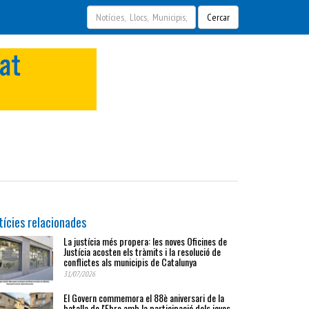
Cercar
tícies relacionades
La justícia més propera: les noves Oficines de
Justícia acosten els tràmits i la resolució de
conflictes als municipis de Catalunya
31/07/2026
El Govern commemora el 88è aniversari de la
batalla de l'Ebre amb la participació dels joves