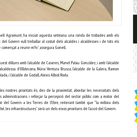
onell Agramunt, ha iniciat aquesta setmana una ronda de trobades amb els
del Govern vull treballar al costat dels alcaldes i alcaldesses i de tots els
he començat a reunir-m’hi”, assegura Gonell.
quest dilluns amb l’alcalde de Caseres, Manel Palau González, i amb l’alcalde
lcaldessa d’Ulldecona, Núria Ventura Brusca, l’alcalde de la Galera, Ramon
ada, i l’alcalde de Godall, Alexis Albiol Roda.
s nostres prioritats és, des de la proximitat, abordar les necessitats dels
es administracions i reforçar la percepció del sector públic com a motor del
t del Govern a les Terres de l’Ebre, reiterant també que “la millora dels
ambé, les infraestructures” serà un dels eixos prioritaris de l’acció del Govern.