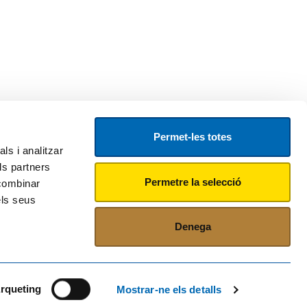
Permet-les totes
ls i analitzar
ls partners
Permetre la selecció
 combinar
els seus
Denega
rqueting
Mostrar-ne els detalls