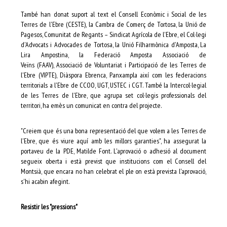
També han donat suport al text el Consell Econòmic i Social de les
Terres de l'Ebre (CESTE), la Cambra de Comerç de Tortosa, la Unió de
Pagesos, Comunitat de Regants – Sindicat Agrícola de l'Ebre, el Col·legi
d'Advocats i Advocades de Tortosa, la Unió Filharmònica d'Amposta, La
Lira Ampostina, la Federació Amposta Associació de
Veïns (FAAV), Associació de Voluntariat i Participació de les Terres de
l'Ebre (VIPTE), Diàspora Ebrenca, Panxampla així com les federacions
territorials a l'Ebre de CCOO, UGT, USTEC i CGT. També la Intercol·legial
de les Terres de l'Ebre, que agrupa set col·legis professionals del
territori, ha emès un comunicat en contra del projecte.
"Creiem que és una bona representació del que volem a les Terres de
l'Ebre, que és viure aquí amb les millors garanties", ha assegurat la
portaveu de la PDE, Matilde Font. L'aprovació o adhesió al document
segueix oberta i està previst que institucions com el Consell del
Montsià, que encara no han celebrat el ple on està prevista l'aprovació,
s'hi acabin afegint.
Resistir les "pressions"