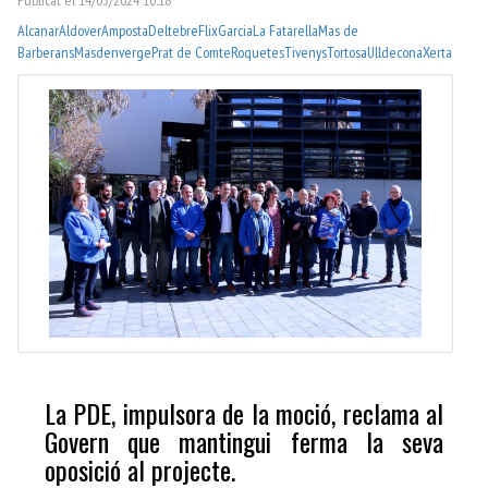
Alcanar
Aldover
Amposta
Deltebre
Flix
Garcia
La Fatarella
Mas de
Barberans
Masdenverge
Prat de Comte
Roquetes
Tivenys
Tortosa
Ulldecona
Xerta
La PDE, impulsora de la moció, reclama al
Govern que mantingui ferma la seva
oposició al projecte.