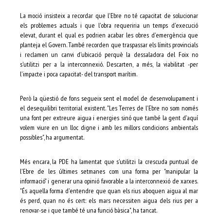
La moció insisteix a recordar que l'Ebre no té capacitat de solucionar
els problemes actuals i que l'obra requeriria un temps d'execució
elevat, durant el qual es podrien acabar les obres d'emergència que
planteja el Govern. També recorden que traspassar els límits provincials
i reclamen un canvi d'ubicació perquè la dessaladora del Foix no
s'utilitzi per a la interconnexió. Descarten, a més, la viabilitat -per
l'impacte i poca capacitat- del transport marítim.
Però la qüestió de fons segueix sent el model de desenvolupament i
el desequilibri territorial existent. "Les Terres de l'Ebre no som només
una font per extreure aigua i energies sinó que també la gent d'aquí
volem viure en un lloc digne i amb les millors condicions ambientals
possibles", ha argumentat.
Més encara, la PDE ha lamentat que s'utilitzi la crescuda puntual de
l'Ebre de les últimes setmanes com una forma per "manipular la
informació" i generar una opinió favorable a la interconnexió de xarxes.
"És aquella forma d'entendre que quan els rius aboquen aigua al mar
és perd, quan no és cert: els mars necessiten aigua dels rius per a
renovar-se i que també té una funció bàsica", ha tancat.