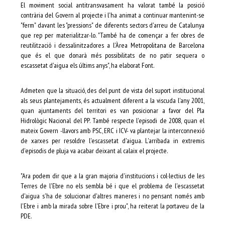
El moviment social antitransvasament ha valorat també la posició
contrària del Govern al projecte i l'ha animat a continuar mantenint-se
"ferm" davant les "pressions" de diferents sectors d'arreu de Catalunya
que rep per materialitzar-lo. "També ha de començar a fer obres de
reutilització i dessalinitzadores a l'Àrea Metropolitana de Barcelona
que és el que donarà més possibilitats de no patir sequera o
escassetat d'aigua els últims anys", ha elaborat Font.
Admeten que la situació, des del punt de vista del suport institucional
als seus plantejaments, és actualment diferent a la viscuda l'any 2001,
quan ajuntaments del territori es van posicionar a favor del Pla
Hidrològic Nacional del PP. També respecte l'episodi de 2008, quan el
mateix Govern -llavors amb PSC, ERC i ICV- va plantejar la interconnexió
de xarxes per resoldre l'escassetat d'aigua. L'arribada in extremis
d'episodis de pluja va acabar deixant al calaix el projecte.
"Ara podem dir que a la gran majoria d'institucions i col·lectius de les
Terres de l'Ebre no els sembla bé i que el problema de l'escassetat
d'aigua s'ha de solucionar d'altres maneres i no pensant només amb
l'Ebre i amb la mirada sobre l'Ebre i prou", ha reiterat la portaveu de la
PDE.