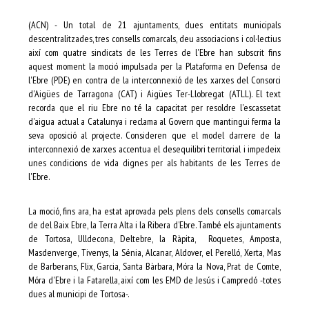
(ACN) - Un total de 21 ajuntaments, dues entitats municipals
descentralitzades, tres consells comarcals, deu associacions i col·lectius
així com quatre sindicats de les Terres de l'Ebre han subscrit fins
aquest moment la moció impulsada per la Plataforma en Defensa de
l'Ebre (PDE) en contra de la interconnexió de les xarxes del Consorci
d'Aigües de Tarragona (CAT) i Aigües Ter-Llobregat (ATLL). El text
recorda que el riu Ebre no té la capacitat per resoldre l'escassetat
d'aigua actual a Catalunya i reclama al Govern que mantingui ferma la
seva oposició al projecte. Consideren que el model darrere de la
interconnexió de xarxes accentua el desequilibri territorial i impedeix
unes condicions de vida dignes per als habitants de les Terres de
l'Ebre.
La moció, fins ara, ha estat aprovada pels plens dels consells comarcals
de del Baix Ebre, la Terra Alta i la Ribera d’Ebre. També els ajuntaments
de Tortosa, Ulldecona, Deltebre, la Ràpita, Roquetes, Amposta,
Masdenverge, Tivenys, la Sénia, Alcanar, Aldover, el Perelló, Xerta, Mas
de Barberans, Flix, Garcia, Santa Bàrbara, Móra la Nova, Prat de Comte,
Móra d'Ebre i la Fatarella, així com les EMD de Jesús i Campredó -totes
dues al municipi de Tortosa-.