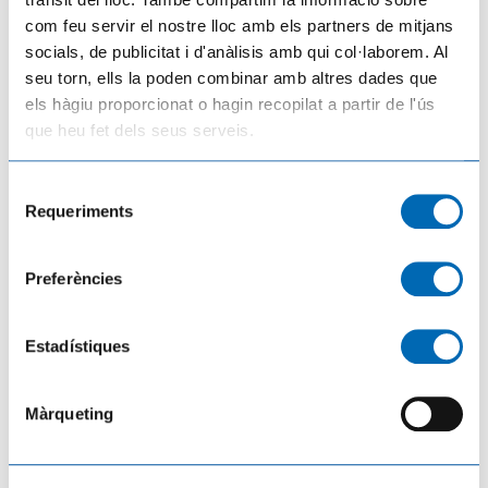
Notícies relacionades
com feu servir el nostre lloc amb els partners de mitjans
socials, de publicitat i d'anàlisis amb qui col·laborem. Al
seu torn, ells la poden combinar amb altres dades que
els hàgiu proporcionat o hagin recopilat a partir de l'ús
que heu fet dels seus serveis.
Selecció
Requeriments
de
consentiment
Preferències
Consellera Paneque "El Departament duplica pràcticament el pressupost a les
Terres de l'Ebre el 2'026 amb una inversió de 80 M€"
17/07/2026
Estadístiques
Màrqueting