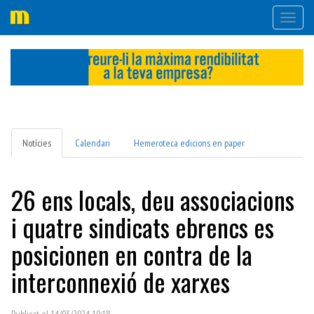
Desple
navega
Notícies
Calendari
Hemeroteca edicions en paper
26 ens locals, deu associacions
i quatre sindicats ebrencs es
posicionen en contra de la
interconnexió de xarxes
Publicat el 14/03/2024 10:18