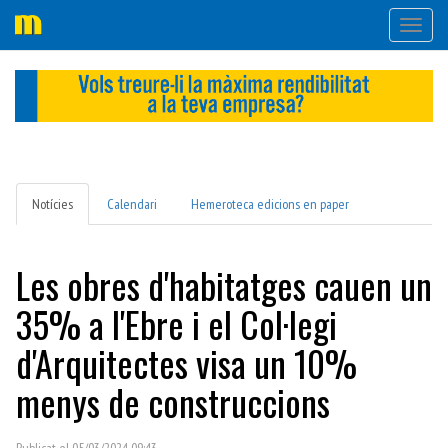
Desple
navega
Notícies
Calendari
Hemeroteca edicions en paper
Les obres d'habitatges cauen un
35% a l'Ebre i el Col·legi
d'Arquitectes visa un 10%
menys de construccions
Publicat el 05/03/2024 09:43