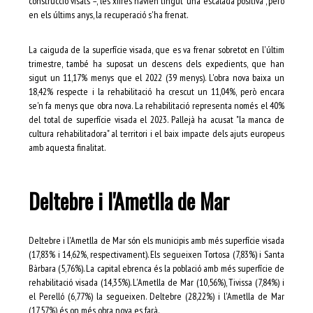
construcció visats –, les xifres havien tingut "una escalada positiva", però
en els últims anys, la recuperació s'ha frenat.
La caiguda de la superfície visada, que es va frenar sobretot en l'últim
trimestre, també ha suposat un descens dels expedients, que han
sigut un 11,17% menys que el 2022 (39 menys). L'obra nova baixa un
18,42% respecte i la rehabilitació ha crescut un 11,04%, però encara
se'n fa menys que obra nova. La rehabilitació representa només el 40%
del total de superfície visada el 2023. Pallejà ha acusat "la manca de
cultura rehabilitadora" al territori i el baix impacte dels ajuts europeus
amb aquesta finalitat.
Deltebre i l'Ametlla de Mar
Deltebre i l'Ametlla de Mar són els municipis amb més superfície visada
(17,83% i 14,62%, respectivament). Els segueixen Tortosa (7,83%) i Santa
Bàrbara (5,76%). La capital ebrenca és la població amb més superfície de
rehabilitació visada (14,35%). L'Ametlla de Mar (10,56%), Tivissa (7,84%) i
el Perelló (6,77%) la segueixen. Deltebre (28,22%) i l'Ametlla de Mar
(17,57%) és on més obra nova es farà.