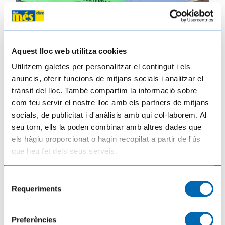
Aquest lloc web utilitza cookies
Utilitzem galetes per personalitzar el contingut i els
anuncis, oferir funcions de mitjans socials i analitzar el
trànsit del lloc. També compartim la informació sobre
com feu servir el nostre lloc amb els partners de mitjans
Vertebra Dansa inicia una nova etapa a Tortosa amb la participació de 150
socials, de publicitat i d'anàlisis amb qui col·laborem. Al
ballarins d'arreu del mónia
seu torn, ells la poden combinar amb altres dades que
20/07/2026
els hàgiu proporcionat o hagin recopilat a partir de l'ús
que heu fet dels seus serveis.
Selecció
Requeriments
de
consentiment
Preferències