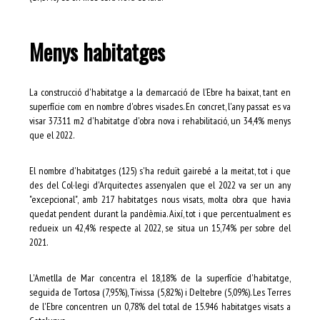
Menys habitatges
La construcció d'habitatge a la demarcació de l’Ebre ha baixat, tant en
superfície com en nombre d'obres visades. En concret, l'any passat es va
visar 37.311 m2 d'habitatge d'obra nova i rehabilitació, un 34,4% menys
que el 2022.
El nombre d'habitatges (125) s'ha reduït gairebé a la meitat, tot i que
des del Col·legi d'Arquitectes assenyalen que el 2022 va ser un any
"excepcional", amb 217 habitatges nous visats, molta obra que havia
quedat pendent durant la pandèmia. Així, tot i que percentualment es
redueix un 42,4% respecte al 2022, se situa un 15,74% per sobre del
2021.
L'Ametlla de Mar concentra el 18,18% de la superfície d'habitatge,
seguida de Tortosa (7,95%), Tivissa (5,82%) i Deltebre (5,09%). Les Terres
de l'Ebre concentren un 0,78% del total de 15.946 habitatges visats a