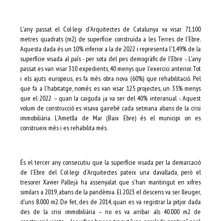
L'any passat el Col·legi d'Arquitectes de Catalunya va visar 71.100
metres quadrats (m2) de superfície construïda a les Terres de l'Ebre.
Aquesta dada és un 10% inferior a la de 2022 i representa l'1,49% de la
superfície visada al país - per sota del pes demogràfic de l'Ebre -. L'any
passat es van visar 310 expedients, 40 menys que l'exercici anterior. Tot
i els ajuts europeus, es fa més obra nova (60%) que rehabilitació. Pel
que fa a l'habitatge, només es van visar 125 projectes, un 35% menys
que el 2022 – quan la caiguda ja va ser del 40% interanual -. Aquest
volum de construcció es visava gairebé cada setmana abans de la crisi
immobiliària. L'Ametlla de Mar (Baix Ebre) és el municipi on es
construeix més i es rehabilita més.
És el tercer any consecutiu que la superfície visada per la demarcació
de l'Ebre del Col·legi d'Arquitectes pateix una davallada, però el
tresorer Xavier Pallejà ha assenyalat que s'han mantingut en xifres
similars a 2019, abans de la pandèmia. El 2023 el descens va ser lleuger,
d'uns 8.000 m2. De fet, des de 2014, quan es va registrar la pitjor dada
des de la crisi immobiliària – no es va arribar als 40.000 m2 de