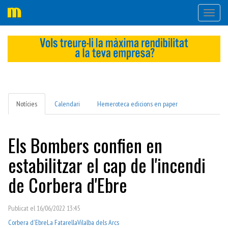
Desple
navega
Notícies
Calendari
Hemeroteca edicions en paper
Els Bombers confien en
estabilitzar el cap de l'incendi
de Corbera d'Ebre
Publicat el 16/06/2022 13:45
Corbera d'Ebre
La Fatarella
Vilalba dels Arcs