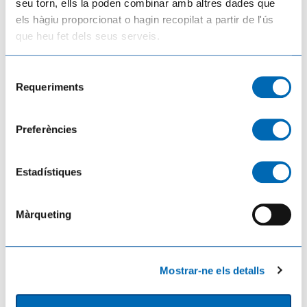
seu torn, ells la poden combinar amb altres dades que
els hàgiu proporcionat o hagin recopilat a partir de l'ús
La falta de finançament deixa en l'aire la consolidació del Poble Vell de Corbera
que heu fet dels seus serveis.
d'Ebre aprovada fa cinc anys
09/02/2026
Selecció
Requeriments
de
consentiment
Preferències
Estadístiques
Màrqueting
Clam per la independència i la defensa de la llengua en la manifestació de l'11-S
a Tortosa
Mostrar-ne els detalls
12/09/2025