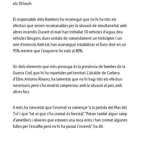
els 30 km/h.
El responsable dels Bombers ha reconegut que no hi ha tots els
efectius que serien recomanables per la situació de simultaneïtat amb
altres incendis. Durant el matí han treballat 30 vehicles d'aigua, deu
vehicles lleugers, dues unitats de comandament, un helicòpter i un
avió d'extinció. Amb tot, han aconseguit estabilitzar el flanc dret en un
95%, mentre que l'esquerre ho està al 80%.
Un dels elements que més preocupa és la presència de bombes de la
Guerra Civil, que hi ha repartides pel territori. L'alcalde de Corbera
d'Ebre, Antonio Álvarez, ha lamentat que no hi hagi tots els efectius
necessaris, però s'ha mostrat comprensiu amb la situació al país, amb
altres focs.
A més, ha concretat que l'incendi va començar "a la partida del Mas del
Tio" i que "tot el que s'ha cremat és forestal". "Potser també algun camp
d'ametllers i oliveres que estaven una mica erms i han cremat algunes
fulles per l'escalfor, però no hi ha passat l'incendi", ha dit.