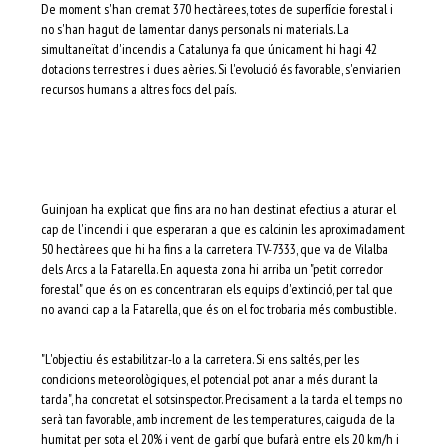
De moment s'han cremat 370 hectàrees, totes de superfície forestal i
no s'han hagut de lamentar danys personals ni materials. La
simultaneïtat d'incendis a Catalunya fa que únicament hi hagi 42
dotacions terrestres i dues aèries. Si l'evolució és favorable, s'enviarien
recursos humans a altres focs del país.
Guinjoan ha explicat que fins ara no han destinat efectius a aturar el
cap de l'incendi i que esperaran a que es calcinin les aproximadament
50 hectàrees que hi ha fins a la carretera TV-7333, que va de Vilalba
dels Arcs a la Fatarella. En aquesta zona hi arriba un "petit corredor
forestal" que és on es concentraran els equips d'extinció, per tal que
no avanci cap a la Fatarella, que és on el foc trobaria més combustible.
"L'objectiu és estabilitzar-lo a la carretera. Si ens saltés, per les
condicions meteorològiques, el potencial pot anar a més durant la
tarda", ha concretat el sotsinspector. Precisament a la tarda el temps no
serà tan favorable, amb increment de les temperatures, caiguda de la
humitat per sota el 20% i vent de garbí que bufarà entre els 20 km/h i