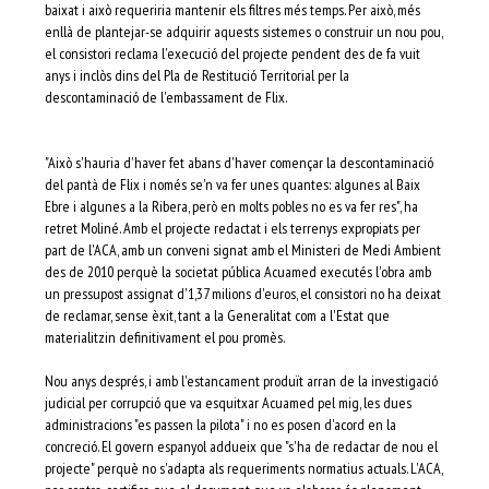
baixat i això requeriria mantenir els filtres més temps. Per això, més
enllà de plantejar-se adquirir aquests sistemes o construir un nou pou,
el consistori reclama l'execució del projecte pendent des de fa vuit
anys i inclòs dins del Pla de Restitució Territorial per la
descontaminació de l'embassament de Flix.
"Això s'hauria d'haver fet abans d'haver començar la descontaminació
del pantà de Flix i només se'n va fer unes quantes: algunes al Baix
Ebre i algunes a la Ribera, però en molts pobles no es va fer res", ha
retret Moliné. Amb el projecte redactat i els terrenys expropiats per
part de l'ACA, amb un conveni signat amb el Ministeri de Medi Ambient
des de 2010 perquè la societat pública Acuamed executés l'obra amb
un pressupost assignat d'1,37 milions d'euros, el consistori no ha deixat
de reclamar, sense èxit, tant a la Generalitat com a l'Estat que
materialitzin definitivament el pou promès.
Nou anys després, i amb l'estancament produït arran de la investigació
judicial per corrupció que va esquitxar Acuamed pel mig, les dues
administracions "es passen la pilota" i no es posen d'acord en la
concreció. El govern espanyol addueix que "s'ha de redactar de nou el
projecte" perquè no s'adapta als requeriments normatius actuals. L'ACA,