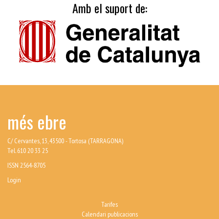
Amb el suport de:
més ebre
C/ Cervantes, 13, 43500 - Tortosa (TARRAGONA)
Tel. 610 20 33 25
ISSN 2564-8705
Login
Tarifes
Calendari publicacions