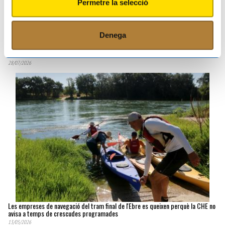
Permetre la selecció
Denega
Horta de Sant Joan recull i entrega més de mig miler d'al·legacions al PLATER en
una setmana
28/07/2026
Les empreses de navegació del tram final de l'Ebre es queixen perquè la CHE no
avisa a temps de crescudes programades
13/05/2026