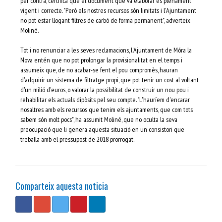
per contra, certifica que el document que va elaborar és plenament
vigent i correcte. "Però els nostres recursos són limitats i l'Ajuntament
no pot estar llogant filtres de carbó de forma permanent", adverteix
Moliné.
Tot i no renunciar a les seves reclamacions, l'Ajuntament de Móra la
Nova entén que no pot prolongar la provisionalitat en el temps i
assumeix que, de no acabar-se fent el pou compromès, hauran
d'adquirir un sistema de filtratge propi, que pot tenir un cost al voltant
d'un milió d'euros, o valorar la possibilitat de construir un nou pou i
rehabilitar els actuals dipòsits pel seu compte. "L'hauríem d'encarar
nosaltres amb els recursos que tenim els ajuntaments, que com tots
sabem són molt pocs", ha assumit Moliné, que no oculta la seva
preocupació que li genera aquesta situació en un consistori que
treballa amb el pressupost de 2018 prorrogat.
Comparteix aquesta noticia