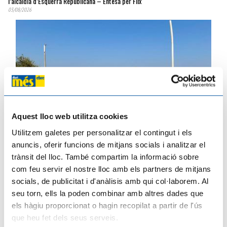
l’alcaldia d’Esquerra Republicana – Entesa per Flix
03/08/2026
Aquest lloc web utilitza cookies
Utilitzem galetes per personalitzar el contingut i els
anuncis, oferir funcions de mitjans socials i analitzar el
trànsit del lloc. També compartim la informació sobre
com feu servir el nostre lloc amb els partners de mitjans
El Ple de l’Ametlla de Mar uneix forces contra el PLATER en defensa del territori
31/07/2026
socials, de publicitat i d'anàlisis amb qui col·laborem. Al
seu torn, ells la poden combinar amb altres dades que
els hàgiu proporcionat o hagin recopilat a partir de l'ús
que heu fet dels seus serveis.