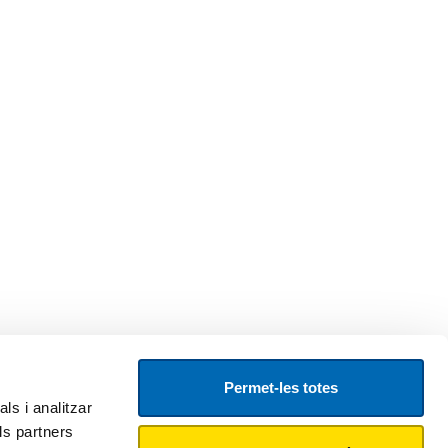
Permet-les totes
ls i analitzar
ls partners