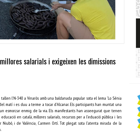
illores salarials i exigeixen les dimissions
à tallen l'N-340 a Vinaròs amb una baldanada popular sota el lema 'Lo Sénia
del matí i es duu a terme a tocar d'Alcanar. Els participants han muntat una
 un esmorzar enmig de la via. Els manifestants han asseegurat que tenen
educació en català, millores salarials, recursos per a l'eduació pública i les
 Niubó, i de València, Carmen Ortí. Tot plegat sota l'atenta mirada de la
.