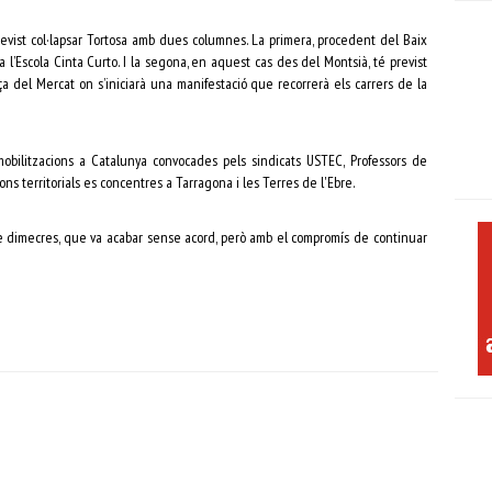
revist col·lapsar Tortosa amb dues columnes. La primera, procedent del Baix
a l’Escola Cinta Curto. I la segona, en aquest cas des del Montsià, té previst
laça del Mercat on s’iniciarà una manifestació que recorrerà els carrers de la
bilitzacions a Catalunya convocades pels sindicats USTEC, Professors de
ions territorials es concentres a Tarragona i les Terres de l'Ebre.
de dimecres, que va acabar sense acord, però amb el compromís de continuar