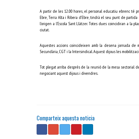
A partir de les 12.00 hores, el personal educatiu ebrenc té p
Ebre, Terra Alta i Ribera d’Ebre, tindrà el seu punt de partida 
l’origen a l’Escola Sant Llàtzer. Totes dues coincidiran a la p
ciutat.
Aquestes accions coincideixen amb la desena jornada de mo
Secundària, CGT i la Intersindical. Aquest dijous les mobilitzac
Tot plegat arriba després de la reunió de la mesa sectorial 
negociant aquest dijous i divendres.
Comparteix aquesta noticia