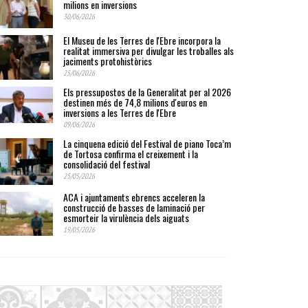
milions en inversions
30/06/2026
El Museu de les Terres de l'Ebre incorpora la
realitat immersiva per divulgar les troballes als
jaciments protohistòrics
25/06/2026
Els pressupostos de la Generalitat per al 2026
destinen més de 74,8 milions d'euros en
inversions a les Terres de l'Ebre
09/06/2026
La cinquena edició del Festival de piano Toca’m
de Tortosa confirma el creixement i la
consolidació del festival
25/05/2026
ACA i ajuntaments ebrencs acceleren la
construcció de basses de laminació per
esmorteir la virulència dels aiguats
19/05/2026