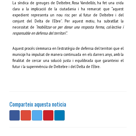
La síndica de greuges de Deltebre, Rosa Vandellós, ha fet una crida
clara a la implicació de la ciutadania i ha remarcat que “aquest
expedient representa un nou risc per al futur de Deltebre i del
conjunt del Delta de l’Ebre”. Per aquest motiu, ha subratllat la
necessitat de
“mobilitzar-se per donar una resposta ferma, col·lectiva i
responsable en defensa del territori”.
Aquest procés s’emmarca en l’estratègia de defensa del territori que el
municipi ha impulsat de manera continuada en els darrers anys, amb la
finalitat de cercar una solució justa i equilibrada que garanteixi el
futur i la supervivència de Deltebre i del Delta de l’Ebre.
Comparteix aquesta noticia