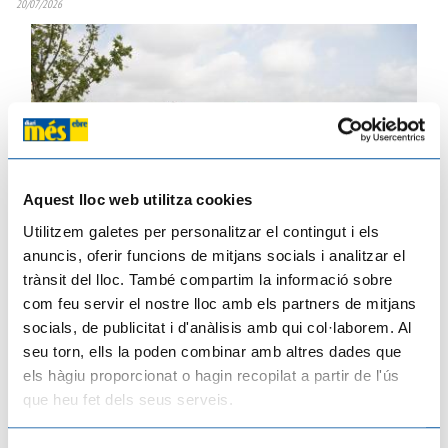
20/07/2026
Aquest lloc web utilitza cookies
Utilitzem galetes per personalitzar el contingut i els
anuncis, oferir funcions de mitjans socials i analitzar el
trànsit del lloc. També compartim la informació sobre
Enlairem Deltebre tornarà a trucar a la porta de les més de 5.000 cases del
municipi per escoltar els veïns i veïnes
com feu servir el nostre lloc amb els partners de mitjans
20/07/2026
socials, de publicitat i d'anàlisis amb qui col·laborem. Al
seu torn, ells la poden combinar amb altres dades que
els hàgiu proporcionat o hagin recopilat a partir de l'ús
que heu fet dels seus serveis.