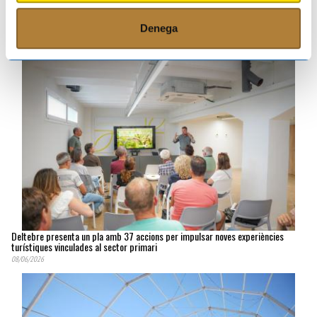
Arrenquen els tractaments contra les larves de mosquit als arrossars del Delta
de l'Ebre
Denega
08/06/2026
Deltebre presenta un pla amb 37 accions per impulsar noves experiències
turístiques vinculades al sector primari
08/06/2026