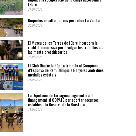
l'Ebre
29/07/2026
Roquetes escalfa motors per rebre La Vuelta
20/07/2026
El Museu de les Terres de l'Ebre incorpora la
realitat immersiva per divulgar les troballes als
jaciments protohistòrics
25/06/2026
El Club Nàutic la Ràpita triomfa al Campionat
d’Espanya de Rem Olímpic a Banyoles amb dues
medalles estatals
23/06/2026
La Diputació de Tarragona augmentarà el
finançament al COPATE per aportar recursos
estables a la Reserva de la Biosfera
15/06/2026