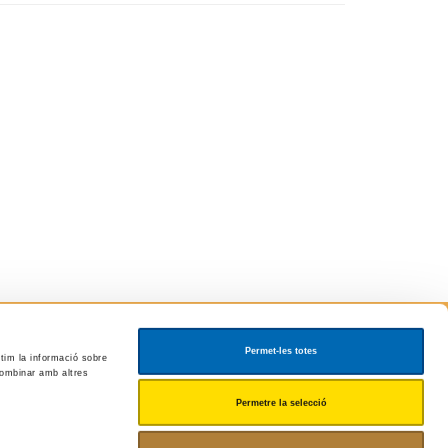
Permet-les totes
rtim la informació sobre
 combinar amb altres
Permetre la selecció