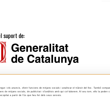
l suport de:
ingut i els anuncis, oferir funcions de mitjans socials i analitzar el trànsit del lloc. També compa
Tarifes
Calendari publicacions
ers de mitjans socials, de publicitat i d'anàlisis amb qui col·laborem. Al seu torn, ells la poden
ecopilat a partir de l'ús que heu fet dels seus serveis.
Suport
Avís legal
Política de privacitat
Llei de Cookies