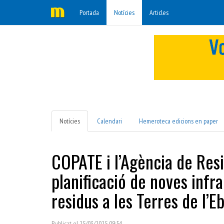
Portada
Notícies
Articles
Notícies
Calendari
Hemeroteca edicions en paper
COPATE i l’Agència de Res
planificació de noves infr
residus a les Terres de l’E
Publicat el 25/03/2025 09:54