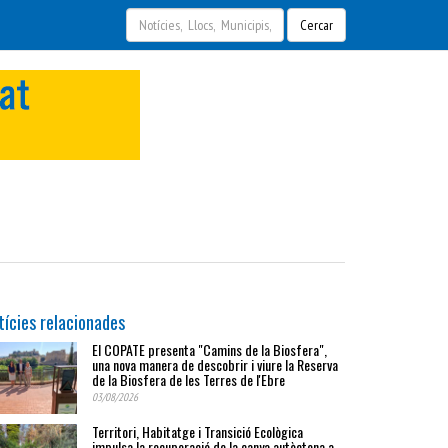
Cercar
tícies relacionades
El COPATE presenta "Camins de la Biosfera",
una nova manera de descobrir i viure la Reserva
de la Biosfera de les Terres de l'Ebre
03/08/2026
Territori, Habitatge i Transició Ecològica
impulsa la recuperació de la canya autòctona a