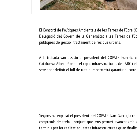
El Consorci de Polítiques Ambientals de les Terres de l’Ebre (
Delegació del Govern de la Generalitat a les Terres de l’Ebr
públiques de gestió i tractament de residus urbans.
A la trobada van assistir el president del COPATE, Ivan Garc
Catalunya, Albert Planell, el cap d’infraestructures de l’ARC i 
servir per definir el full de ruta que permetrà garantir el corre
Segons ha explicat el president del COPATE, Ivan Garcia, la reun
compromís de treball conjunt que ens permet avançar amb seg
terminis per fer realitat aquestes infraestructures quan finalitz