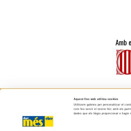
Amb e
Aquest lloc web utilitza cookies
més ebre
Utilitzem galetes per personalitzar el cont
com feu servir el nostre lloc amb els partn
dades que els hàgiu proporcionat o hagin r
C/ Cervantes, 13, 43500 - Tortosa (TARRAGONA)
Tel. 610 20 33 25