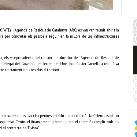
COPATE) i l’Agència de Residus de Catalunya (ARC) es van van reunir ahir a la
e per concretar els passos a seguir en la millora de les infraestructures
ia, els vicepresidents del consorci, el director de l’Agència de Residus de
el delegat del Govern a les Terres de l’Ebre, Joan Castor Gonell. La reunió va
cte tractament dels residus al territori.
ió ha estat positiva i ha permès establir un pla d’acció clar: "Hem assolit un
uretat. Tenim el finançament garantit, i ara el repte és complir amb els
i el contracte de Tivissa".