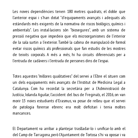
Les noves dependències tenen 180 metres quadrats, el doble que
l'anterior espai i s'han dotat "d'equipaments avançats i adequats als
estàndards més exigents de la normativa de riscos biològics, químics i
ambientals". Les instal·lacions són "biosegures", amb un sistema de
pressió negativa que impedeix que els microorganismes de l'interior
de la sala surtin a l'exterior. També la cabina de manipulació de formol
evitar riscos químics als professionals que fan estudis de les mostres
de teixits corporals. A més a més, hi ha circuits diferenciats per a
l'entrada de cadàvers i l'entrada de persones dins de l'espai.
Totes aquestes "millores qualitatives" del servei a l'Ebre el situen com
un dels equipaments més avançats de l'Institut de Medicina Legal a
Catalunya. Com ha recordat la secretària per a l'Administració de
Justícia, Iolanda Aguilar, l'accident del bus de Freginals, el 2016, on van
morir 13 noies estudiants d'Erasmus, va posar de relleu que el servei
de patologia forense ebrenc era molt deficitari i tenia moltes
mancances.
El Departament va arribar a plantejar traslladar-lo i unificar-lo amb el
del Camp de Tarragona, però l'Ajuntament de Tortosa s'hi va oposar i va