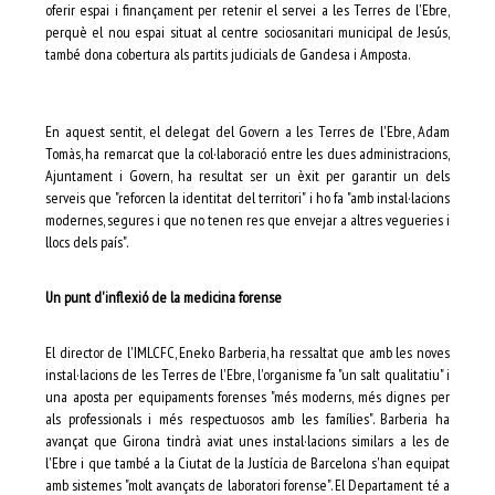
oferir espai i finançament per retenir el servei a les Terres de l'Ebre,
perquè el nou espai situat al centre sociosanitari municipal de Jesús,
també dona cobertura als partits judicials de Gandesa i Amposta.
En aquest sentit, el delegat del Govern a les Terres de l'Ebre, Adam
Tomàs, ha remarcat que la col·laboració entre les dues administracions,
Ajuntament i Govern, ha resultat ser un èxit per garantir un dels
serveis que "reforcen la identitat del territori" i ho fa "amb instal·lacions
modernes, segures i que no tenen res que envejar a altres vegueries i
llocs dels país".
Un punt d'inflexió de la medicina forense
El director de l'IMLCFC, Eneko Barberia, ha ressaltat que amb les noves
instal·lacions de les Terres de l'Ebre, l'organisme fa "un salt qualitatiu" i
una aposta per equipaments forenses "més moderns, més dignes per
als professionals i més respectuosos amb les famílies". Barberia ha
avançat que Girona tindrà aviat unes instal·lacions similars a les de
l'Ebre i que també a la Ciutat de la Justícia de Barcelona s'han equipat
amb sistemes "molt avançats de laboratori forense". El Departament té a