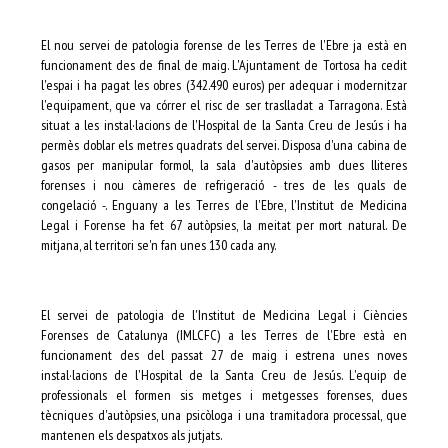
El nou servei de patologia forense de les Terres de l'Ebre ja està en
funcionament des de final de maig. L'Ajuntament de Tortosa ha cedit
l'espai i ha pagat les obres (342.490 euros) per adequar i modernitzar
l'equipament, que va córrer el risc de ser traslladat a Tarragona. Està
situat a les instal·lacions de l'Hospital de la Santa Creu de Jesús i ha
permès doblar els metres quadrats del servei. Disposa d'una cabina de
gasos per manipular formol, la sala d'autòpsies amb dues lliteres
forenses i nou càmeres de refrigeració - tres de les quals de
congelació -. Enguany a les Terres de l'Ebre, l'Institut de Medicina
Legal i Forense ha fet 67 autòpsies, la meitat per mort natural. De
mitjana, al territori se'n fan unes 130 cada any.
El servei de patologia de l'Institut de Medicina Legal i Ciències
Forenses de Catalunya (IMLCFC) a les Terres de l'Ebre està en
funcionament des del passat 27 de maig i estrena unes noves
instal·lacions de l'Hospital de la Santa Creu de Jesús. L'equip de
professionals el formen sis metges i metgesses forenses, dues
tècniques d'autòpsies, una psicòloga i una tramitadora processal, que
mantenen els despatxos als jutjats.