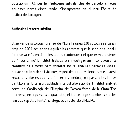
licitació un TAC per fer "autòpsies virtuals" des de Barcelona. Totes
aquestes noves eines també s'incorporaran en el nou Fòrum de
Justícia de Tarragona.
Autòpsies i recerca mèdica
El servei de patologia forense de l'Ebre fa unes 130 autòpsies a l'any i
prop de 3.000 actuacions. Aguilar ha recordat que la medicina legal i
forense va més enllà de les taules d'autòpsies i el que es veu a sèries
de 'Treu Crime'. L'Institut treballa en investigacions i coneixements
científics dels morts, però sobretot ho fa "amb les persones vivies",
persones vulnerables i víctimes, especialment de violències masclistes i
sexuals. També es dedica a fer recerca mèdica, com passa a les Terres
de l'Ebre amb la mort sobtada i la col·laboració de l'Institut amb el
servei de Cardiologia de l'Hospital de Tortosa Verge de la Cinta. "Ens
interessa, en aquest salt qualitatiu, el tracte digne també cap a les
famílies, cap als difunts", ha afegit el director de l'IMLCFC.