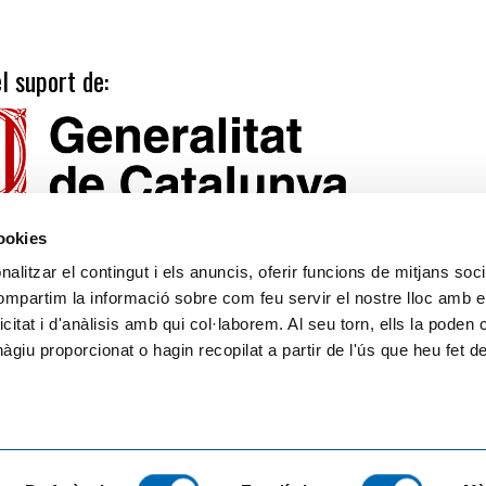
l suport de:
cookies
alitzar el contingut i els anuncis, oferir funcions de mitjans socia
compartim la informació sobre com feu servir el nostre lloc amb e
icitat i d'anàlisis amb qui col·laborem. Al seu torn, ells la poden
Tarifes
Calendari publicacions
giu proporcionat o hagin recopilat a partir de l'ús que heu fet d
Suport
Avís legal
Política de privacitat
Llei de Cookies