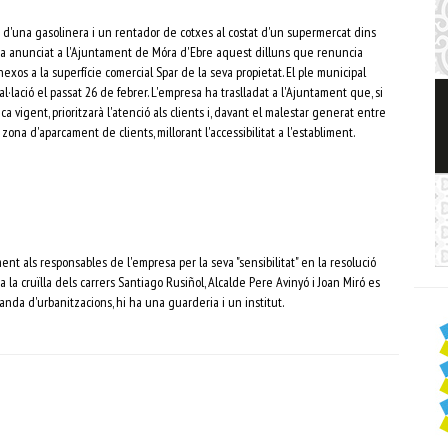
ió d'una gasolinera i un rentador de cotxes al costat d'un supermercat dins
 ha anunciat a l'Ajuntament de Móra d'Ebre aquest dilluns que renuncia
exos a la superfície comercial Spar de la seva propietat. El ple municipal
lació el passat 26 de febrer. L'empresa ha traslladat a l'Ajuntament que, si
tica vigent, prioritzarà l'atenció als clients i, davant el malestar generat entre
a zona d'aparcament de clients, millorant l'accessibilitat a l'establiment.
ent als responsables de l'empresa per la seva "sensibilitat" en la resolució
 a la cruïlla dels carrers Santiago Rusiñol, Alcalde Pere Avinyó i Joan Miró es
nda d'urbanitzacions, hi ha una guarderia i un institut.