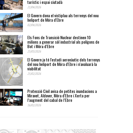
turístic i espai ciutadà
21/04/2026
El Govern dona el vistiplau als terrenys del nou
heliport de Móra d'Ebre
02/04/2026
Els Fons de Transició Nuclear destinen 10
milions a generar sòl industrial als polígons de
Bot i Móra d'Ebre
25/03/2026
El Govern ja té l'estudi aeronàutic dels terrenys
del nou heliport de Móra d'Ebre i n'avaluarà la
viabilitat
25/02/2026
Protecció Civil avisa de petites inundacions a
Miravet, Aldover, Móra d'Ebre i Xerta per
l’augment del cabal de l’Ebre
16/02/2026