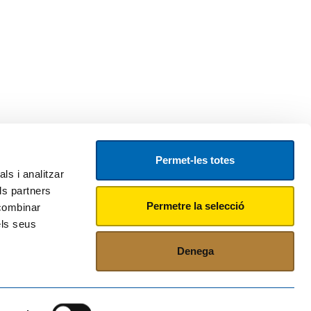
Permet-les totes
ls i analitzar
ls partners
Permetre la selecció
 combinar
els seus
Denega