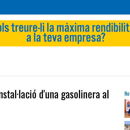
nstal·lació d'una gasolinera al
No