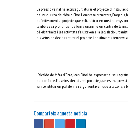
La pressió veïnal ha aconseguit aturar el projecte d'instal·lac
del nucli urbà de Móra d'Ebre. L'empresa promotora, Fragadis,
definitivament al projecte que volia ubicar en uns terrenys ann
també es va pronunciar de forma unànime en contra de la instal·
bé els tràmits i les activitats s'ajustaven a la legislació urbanís
els veïns, ha decidir retirar el projecte i destinar els terrenys 
L'alcalde de Móra d'Ebre, Joan Piñol, ha expressat el seu agraïm
del conflicte. Els veïns afectats pel projecte, que estava previst
van constituir en plataforma i argumentaven que a la zona, a ba
Comparteix aquesta noticia