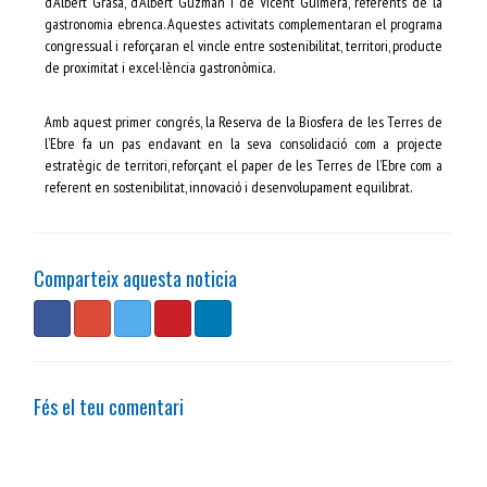
d’Albert Grasa, d’Albert Guzmán i de Vicent Guimerà, referents de la
gastronomia ebrenca. Aquestes activitats complementaran el programa
congressual i reforçaran el vincle entre sostenibilitat, territori, producte
de proximitat i excel·lència gastronòmica.
Amb aquest primer congrés, la Reserva de la Biosfera de les Terres de
l’Ebre fa un pas endavant en la seva consolidació com a projecte
estratègic de territori, reforçant el paper de les Terres de l’Ebre com a
referent en sostenibilitat, innovació i desenvolupament equilibrat.
Comparteix aquesta noticia
Fés el teu comentari