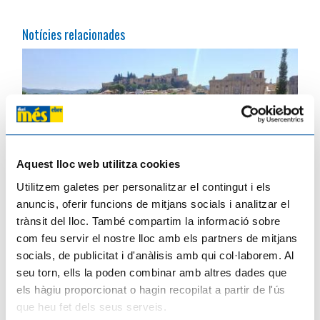
Notícies relacionades
Aquest lloc web utilitza cookies
Utilitzem galetes per personalitzar el contingut i els
anuncis, oferir funcions de mitjans socials i analitzar el
trànsit del lloc. També compartim la informació sobre
com feu servir el nostre lloc amb els partners de mitjans
socials, de publicitat i d'anàlisis amb qui col·laborem. Al
El COPATE presenta "Camins de la Biosfera", una nova manera de descobrir i
viure la Reserva de la Biosfera de les Terres de l'Ebre
seu torn, ells la poden combinar amb altres dades que
03/08/2026
els hàgiu proporcionat o hagin recopilat a partir de l'ús
que heu fet dels seus serveis.