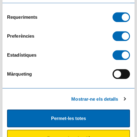
Selecció
Requeriments
de
consentiment
Preferències
Estadístiques
Màrqueting
Territori, Habitatge i Transició Ecològica impulsa la recuperació de la canya
autòctona a l'Ebre
29/07/2026
Mostrar-ne els detalls
Permet-les totes