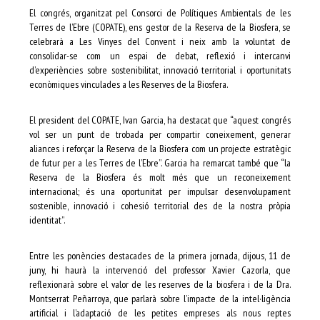
El congrés, organitzat pel Consorci de Polítiques Ambientals de les
Terres de l’Ebre (COPATE), ens gestor de la Reserva de la Biosfera, se
celebrarà a Les Vinyes del Convent i neix amb la voluntat de
consolidar-se com un espai de debat, reflexió i intercanvi
d’experiències sobre sostenibilitat, innovació territorial i oportunitats
econòmiques vinculades a les Reserves de la Biosfera.
El president del COPATE, Ivan Garcia, ha destacat que “aquest congrés
vol ser un punt de trobada per compartir coneixement, generar
aliances i reforçar la Reserva de la Biosfera com un projecte estratègic
de futur per a les Terres de l’Ebre”. Garcia ha remarcat també que “la
Reserva de la Biosfera és molt més que un reconeixement
internacional; és una oportunitat per impulsar desenvolupament
sostenible, innovació i cohesió territorial des de la nostra pròpia
identitat”.
Entre les ponències destacades de la primera jornada, dijous, 11 de
juny, hi haurà la intervenció del professor Xavier Cazorla, que
reflexionarà sobre el valor de les reserves de la biosfera i de la Dra.
Montserrat Peñarroya, que parlarà sobre l’impacte de la intel·ligència
artificial i l’adaptació de les petites empreses als nous reptes