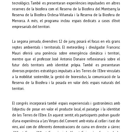
tecnològics. També es presentaran experiències impulsades en altres
reserves de la biosfera com el Reserva de la Biosfera del Montseny, la
Reserva de la Biosfera Ordesa-Viñamala i la Reserva de la Biosfera de
Menorca. A més, el programa inclou espais dedicats a casos d’èxit
empresarials del territori.
La segona jornada, divendres 12 de juny, posarà el focus en els grans
reptes ambientals i territorials. El meteoròleg i divulgador Francesc
Mauri oferirà una ponència sobre emergència climàtica i territori,
mentre que el professor José Antonio Donaire reflexionarà sobre el
futur dels territoris amb identitat pròpia. També es presentaran
diversos projectes estratègics impulsats a les Terres de l’Ebre vinculats
a la mobilitat sostenible, la gestió de bioresidus, la comunicació de la
Reserva de la Biosfera i la posada en valor dels espais naturals del
territori.
El congrés incorporarà també espais experiencials i gastronòmics amb
l’objectiu de posar en valor el producte local, el paisatge i la identitat
de les Terres de l’Ebre. En aquest sentit, els participants podran gaudir
d’una experiència a Les Vinyes del Convent amb visita al celler i tast de
vins, així com de diferents demostracions de cuina en directe a càrrec