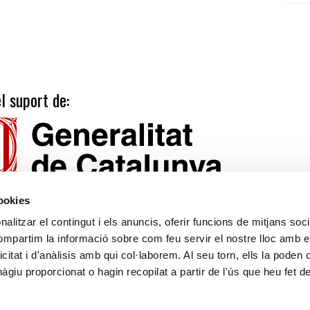
l suport de:
cookies
alitzar el contingut i els anuncis, oferir funcions de mitjans socia
compartim la informació sobre com feu servir el nostre lloc amb e
icitat i d'anàlisis amb qui col·laborem. Al seu torn, ells la poden
Tarifes
Calendari publicacions
giu proporcionat o hagin recopilat a partir de l'ús que heu fet d
Suport
Avís legal
Política de privacitat
Llei de Cookies