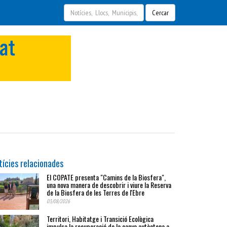
Cercar
tícies relacionades
El COPATE presenta "Camins de la Biosfera",
una nova manera de descobrir i viure la Reserva
de la Biosfera de les Terres de l'Ebre
03/08/2026
Territori, Habitatge i Transició Ecològica
impulsa la recuperació de la canya autòctona a