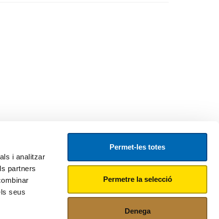
Permet-les totes
ls i analitzar
ls partners
Permetre la selecció
 combinar
els seus
Denega