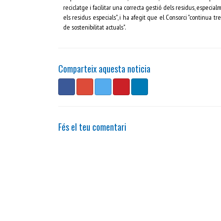
reciclatge i facilitar una correcta gestió dels residus, espec
els residus especials", i ha afegit que el Consorci "continua tr
de sostenibilitat actuals".
Comparteix aquesta noticia
Fés el teu comentari