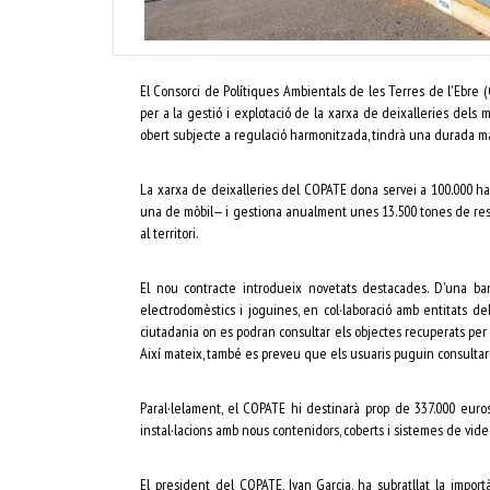
El Consorci de Polítiques Ambientals de les Terres de l'Ebre (
per a la gestió i explotació de la xarxa de deixalleries dels 
obert subjecte a regulació harmonitzada, tindrà una durada màx
La xarxa de deixalleries del COPATE dona servei a 100.000 habi
una de mòbil— i gestiona anualment unes 13.500 tones de resid
al territori.
El nou contracte introdueix novetats destacades. D'una banda
electrodomèstics i joguines, en col·laboració amb entitats del 
ciutadania on es podran consultar els objectes recuperats per al
Així mateix, també es preveu que els usuaris puguin consultar 
Paral·lelament, el COPATE hi destinarà prop de 337.000 eur
instal·lacions amb nous contenidors, coberts i sistemes de video
El president del COPATE, Ivan Garcia, ha subratllat la impor