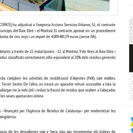
COPATE) ha adjudicat a l'empresa Acciona Servicios Urbanos, S.L. el contracte
municipis del Baix Ebre i el Montsià. El contracte, aprovat en un procediment
ima de cinc anys i un import de 4.009.481,39 euros (sense IVA).
tants a través de 22 instal·lacions —12 al Montsià, 9 de fixes al Baix Ebre i
us classificats correctament, xifra equivalent al 20% dels residus generats
, s'amplien les activitats de reutilització d'objectes (PxR), com mobles,
Tercer Sector. De l'altra, es crearà un aparador virtual accessible a tota la
largar-ne la vida útil i reduir la fracció de residus que acaben a l'abocador.
les seves aportacions online.
os —finançats per l'Agència de Residus de Catalunya— per modernitzar les
vigilància.
tància de les deixalleries com a "peça clau per incrementar els índexs de