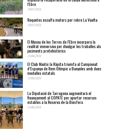
l'Ebre
29/07/2026
Roquetes escalfa motors per rebre La Vuelta
20/07/2026
El Museu de les Terres de l'Ebre incorpora la
realitat immersiva per divulgar les troballes als
jaciments protohistòrics
25/06/2026
El Club Nàutic la Ràpita triomfa al Campionat
d’Espanya de Rem Olímpic a Banyoles amb dues
medalles estatals
23/06/2026
La Diputació de Tarragona augmentarà el
finançament al COPATE per aportar recursos
estables a la Reserva de la Biosfera
15/06/2026