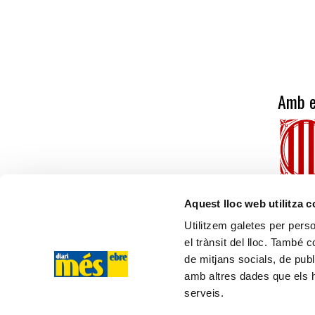
Amb e
Aquest lloc web utilitza 
Utilitzem galetes per person
el trànsit del lloc. També 
més ebre
de mitjans socials, de publ
amb altres dades que els hà
C/ Cervantes, 13, 43500 - Tortosa (TARRAGONA)
serveis.
Tel. 610 20 33 25