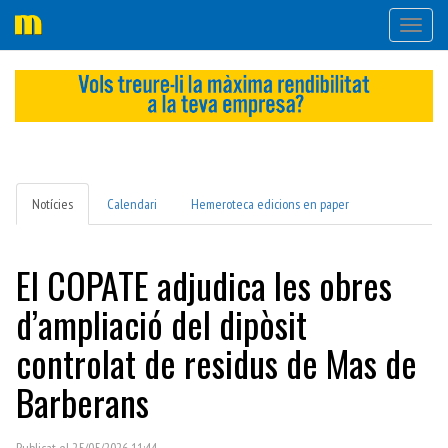
Desple
navega
Notícies
Calendari
Hemeroteca edicions en paper
El COPATE adjudica les obres
d’ampliació del dipòsit
controlat de residus de Mas de
Barberans
Publicat el 25/05/2026 11:44