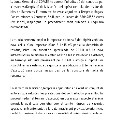
La Junta General del COPATE ha aprovat l’adjudicació del contracte per
a les obres d’ampliació de la fase IV.1 del dipòsit controlat de residus de
Mas de Barberans. El contracte ha estat adjudicat a l’empresa Rogasa
Construcciones y Contratas, S.A.U. per un import de 5.304.783,32 euros
(IVA inclòs), mitjançant un procediment obert subjecte a regulació
harmonitzada.
L’actuació permetrà ampliar la capacitat d’admissió del dipòsit amb una
nova cel·la d’una capacitat d’uns 811.448 m3 per a la deposició de
residus, sobre una superfície aproximada de 25.341 m2. La nova
infraestructura se situarà al costat oest de les instal·lacions existents,
en terrenys adquirits prèviament pel COPATE, i atorga al dipòsit una
vida útil mínima estimada de quinze anys addicionals. El termini màxim
d’execució serà d’onze mesos des de la signatura de l’acta de
replanteig.
En el marc de la licitació, l’empresa adjudicatària ha ofert un conjunt de
millores que reforcen les prestacions del contracte. En primer lloc, ha
proposat reduir el termini d’execució en dos mesos respecte al màxim
previst, la qual cosa permetrà que el territori disposi de capacitat
operativa amb anterioritat a la data inicialment prevista. L’oferta inclou
també la construcció d’una bassa de recollida d’aigües pluvials amb una