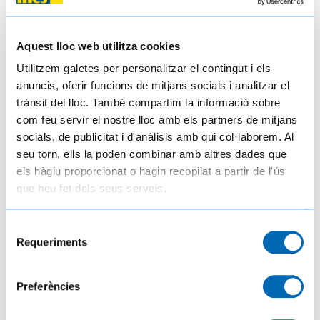
El COPATE presenta "Camins de la Biosfera", una nova manera de descobrir i
viure la Reserva de la Biosfera de les Terres de l'Ebre
Aquest lloc web utilitza cookies
03/08/2026
Utilitzem galetes per personalitzar el contingut i els
anuncis, oferir funcions de mitjans socials i analitzar el
trànsit del lloc. També compartim la informació sobre
com feu servir el nostre lloc amb els partners de mitjans
socials, de publicitat i d'anàlisis amb qui col·laborem. Al
seu torn, ells la poden combinar amb altres dades que
els hàgiu proporcionat o hagin recopilat a partir de l'ús
que heu fet dels seus serveis.
Selecció
Requeriments
de
consentiment
Territori, Habitatge i Transició Ecològica impulsa la recuperació de la canya
autòctona a l'Ebre
Preferències
29/07/2026