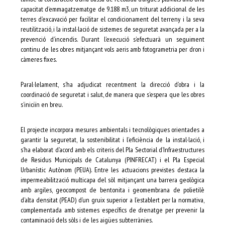
capacitat d’emmagatzematge de 9.188 m3, un triturat addicional de les
terres d’excavació per facilitar el condicionament del terreny i la seva
reutilització, i la instal·lació de sistemes de seguretat avançada per a la
prevenció d’incendis. Durant l’execució s’efectuarà un seguiment
continu de les obres mitjançant vols aeris amb fotogrametria per dron i
càmeres fixes.
Paral·lelament, s’ha adjudicat recentment la direcció d’obra i la
coordinació de seguretat i salut, de manera que s’espera que les obres
s’iniciïn en breu.
El projecte incorpora mesures ambientals i tecnològiques orientades a
garantir la seguretat, la sostenibilitat i l’eficiència de la instal·lació, i
s’ha elaborat d’acord amb els criteris del Pla Sectorial d’Infraestructures
de Residus Municipals de Catalunya (PINFRECAT) i el Pla Especial
Urbanístic Autònom (PEUA). Entre les actuacions previstes destaca la
impermeabilització multicapa del sòl mitjançant una barrera geològica
amb argiles, geocompost de bentonita i geomembrana de polietilè
d’alta densitat (PEAD) d’un gruix superior a l’establert per la normativa,
complementada amb sistemes específics de drenatge per prevenir la
contaminació dels sòls i de les aigües subterrànies.