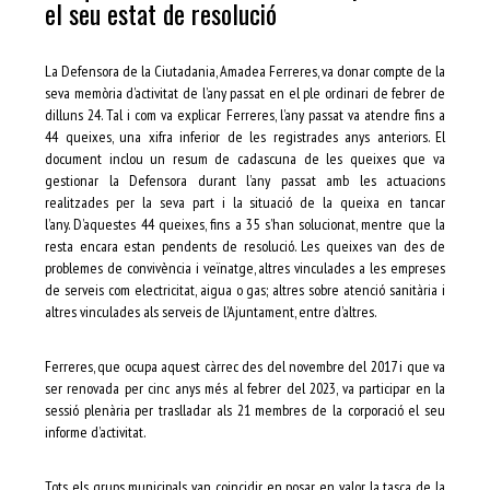
el seu estat de resolució
La Defensora de la Ciutadania, Amadea Ferreres, va donar compte de la
seva memòria d’activitat de l’any passat en el ple ordinari de febrer de
dilluns 24. Tal i com va explicar Ferreres, l’any passat va atendre fins a
44 queixes, una xifra inferior de les registrades anys anteriors. El
document inclou un resum de cadascuna de les queixes que va
gestionar la Defensora durant l’any passat amb les actuacions
realitzades per la seva part i la situació de la queixa en tancar
l’any. D’aquestes 44 queixes, fins a 35 s’han solucionat, mentre que la
resta encara estan pendents de resolució. Les queixes van des de
problemes de convivència i veïnatge, altres vinculades a les empreses
de serveis com electricitat, aigua o gas; altres sobre atenció sanitària i
altres vinculades als serveis de l’Ajuntament, entre d’altres.
Ferreres, que ocupa aquest càrrec des del novembre del 2017 i que va
ser renovada per cinc anys més al febrer del 2023, va participar en la
sessió plenària per traslladar als 21 membres de la corporació el seu
informe d’activitat.
Tots els grups municipals van coincidir en posar en valor la tasca de la