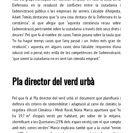
Defensora en la resolució de conflictes entre la ciutadania i
l’administració pública o les empreses de serveis. L’alcalde d’Amposta,
Adam Tomàs, destacava que "si una cosa destaca de la Defensora és la
constància", al que afegia que "aquesta constància recau sobre
l’administració, però també sobre la ciutadania a través dels seus drets i
deures". Pel que fa al nombre de casos, Tomàs posava sobre la taula que
"hi ha hagut menys casos que l’any passat i un índex més gran de
resolució", i aquesta, en alguns casos, deia l’alcalde, requereix d’una
solució civil o penal, més enllà de les competències de l’administració,
"que sovint la ciutadania no es sent tan còmoda emprant".
Pla director del verd urbà
Pel que fa al Pla director del verd urbà, el document que planificarà i
definirà els criteris de sostenibilitat i adaptació al canvi de climàtic, la
regidora d’Acció Climàtica i Medi Rural, Núria Marco, apuntava que "hi
ha 19,7 m² d’espais verds per habitant, per sobre de la mitjana,
identificant a les Quintanes (23% dels espais verds), com el que compta
amb més zones verdes". Marco explicava també que a la ciutat "tenim