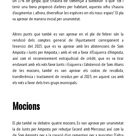
un 17% de gespa, que s’hauria de començar a substituir" o que "tot i
tenir una bona proporció d’arbres per habitant, aquesta xifra s’hauria
d’augmentar i, alhora, diversificar les espècies en els nous espais". El pla
va aprovar de manera inicial per unanimitat.
Altres punts que també es van aprovar en el ple de febrer són la
rendició dels comptes general de l’Ajuntament corresponent a
l’exercici del 2023, que es va aprovar amb les abstencions de Som
Amposta i Junts per Amposta, i amb el vot a favor d’Esquerra d’Amposta,
així com el reconeixement extrajudicial de crèdit, que es va tirar
endavant amb els vots favor Junts i Esquerra i l’abstenció de Som. Abans
de les mocions, també es van aprovar els costos de recollida,
transferència i tractament de residus per al 2025, en aquest cas amb
els vots a favor dels tres grups municipals.
Mocions
El ple també va debatre quatre mocions. Es van aprovar per unanimitat
la de Junts per Amposta per rebutjar l’acord amb Mercosur, així com la
de Som Amposta per a la creació d’un cementeri per a mascotes. D’altra