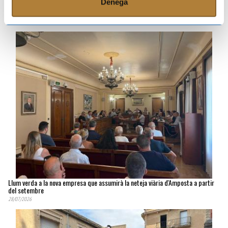
Denega
Platges, polígons i campanars: els pobles del Camp i l'Ebre es preparen per a
una allau de visitants el dia de l'eclipsi
03/08/2026
Llum verda a la nova empresa que assumirà la neteja viària d'Amposta a partir
del setembre
28/07/2026