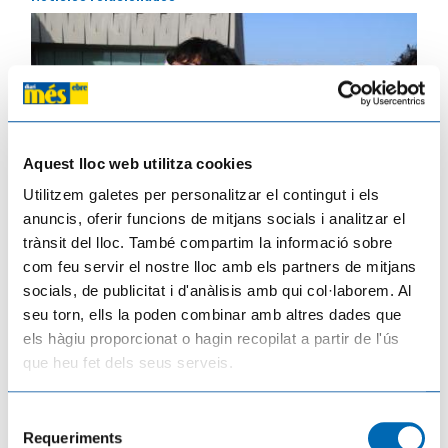
Aquest lloc web utilitza cookies
Utilitzem galetes per personalitzar el contingut i els
anuncis, oferir funcions de mitjans socials i analitzar el
trànsit del lloc. També compartim la informació sobre
com feu servir el nostre lloc amb els partners de mitjans
El Meteocat desplega un dispositiu especial per estudiar els efectes de l'eclipsi
socials, de publicitat i d'anàlisis amb qui col·laborem. Al
en l'atmosfera
08/08/2026
seu torn, ells la poden combinar amb altres dades que
els hàgiu proporcionat o hagin recopilat a partir de l'ús
que heu fet dels seus serveis.
Selecció
Requeriments
de