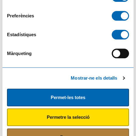
consentiment
Preferències
Estadístiques
Màrqueting
L’Ajuntament d’Amposta i UGT acorden impulsar un conveni propi per al nou
servei de neteja viària
05/08/2026
Mostrar-ne els detalls
Permet-les totes
Permetre la selecció