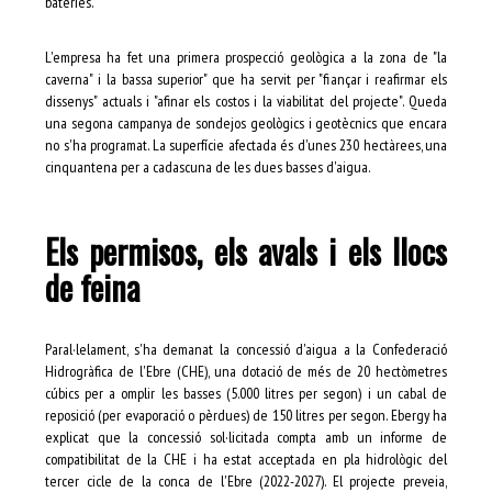
bateries.
L'empresa ha fet una primera prospecció geològica a la zona de "la
caverna" i la bassa superior" que ha servit per "fiançar i reafirmar els
dissenys" actuals i "afinar els costos i la viabilitat del projecte". Queda
una segona campanya de sondejos geològics i geotècnics que encara
no s'ha programat. La superfície afectada és d'unes 230 hectàrees, una
cinquantena per a cadascuna de les dues basses d'aigua.
Els permisos, els avals i els llocs
de feina
Paral·lelament, s'ha demanat la concessió d'aigua a la Confederació
Hidrogràfica de l'Ebre (CHE), una dotació de més de 20 hectòmetres
cúbics per a omplir les basses (5.000 litres per segon) i un cabal de
reposició (per evaporació o pèrdues) de 150 litres per segon. Ebergy ha
explicat que la concessió sol·licitada compta amb un informe de
compatibilitat de la CHE i ha estat acceptada en pla hidrològic del
tercer cicle de la conca de l'Ebre (2022-2027). El projecte preveia,