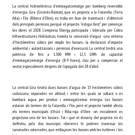
La central hidroelèctrica d'emmagatzematge per bombeig reversible
d'energia Gira (Gironès-Raimat), que es projecta a la Fatarella (Terra
Alta) i Flix (Ribera d'Ebre), es troba en fase de tramitació i d'obtenció
dels principals permisos, perquè el projecte "estigui llest" per començar
les obres el 2028. L'empresa Ebergy, participada i liderada per Cobra
Infraestructures Hidráulicas, tramita la concessió d'aigua -una vintena
d'hectòmetres cúbics per omplir les basses-, la declaració d'impacte
ambiental, i autoritzacions i permisos d'execució. La central tindrà una
potència de fins a 1.500 MW i 12,5 GWh de capacitat
d'emmagatzematge d'energia (8-9 hores), clau per a compensar el
sector, especialment després de l'apagada del 28 d'abril.
La central Gira tindrà dues basses d'aigua de 13 hectòmetres cúbics
cadascuna, separades en altitud, i entre les quals se soltarà o es
bombarà aigua per produir i emmagatzemar energia. Les basses
estaran als termes de la Fatarella i Flix, però el projecte també afecta
els termes municipals d'Ascó i Riba-roja d'Ebre -on inicialment es
projectava una de les basses-. Tot i que el disseny del projecte no és
definitiu, pels dos municipis riberencs hi podrien travessar les
canonades soterrades, que enllaçaran les basses amb les turbines i les