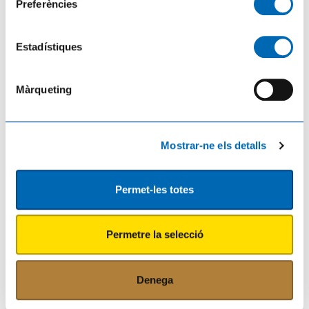
Preferències
Estadístiques
Màrqueting
Francesc Barbero escollit de nou per encapçalar la candidatura municipal a
Mostrar-ne els detalls
l’alcaldia d’Esquerra Republicana – Entesa per Flix
03/08/2026
Permet-les totes
Permetre la selecció
Denega