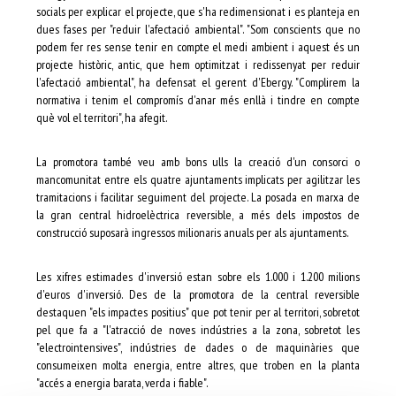
socials per explicar el projecte, que s'ha redimensionat i es planteja en
dues fases per "reduir l'afectació ambiental". "Som conscients que no
podem fer res sense tenir en compte el medi ambient i aquest és un
projecte històric, antic, que hem optimitzat i redissenyat per reduir
l'afectació ambiental", ha defensat el gerent d'Ebergy. "Complirem la
normativa i tenim el compromís d'anar més enllà i tindre en compte
què vol el territori", ha afegit.
La promotora també veu amb bons ulls la creació d'un consorci o
mancomunitat entre els quatre ajuntaments implicats per agilitzar les
tramitacions i facilitar seguiment del projecte. La posada en marxa de
la gran central hidroelèctrica reversible, a més dels impostos de
construcció suposarà ingressos milionaris anuals per als ajuntaments.
Les xifres estimades d'inversió estan sobre els 1.000 i 1.200 milions
d'euros d'inversió. Des de la promotora de la central reversible
destaquen "els impactes positius" que pot tenir per al territori, sobretot
pel que fa a "l'atracció de noves indústries a la zona, sobretot les
"electrointensives", indústries de dades o de maquinàries que
consumeixen molta energia, entre altres, que troben en la planta
"accés a energia barata, verda i fiable".