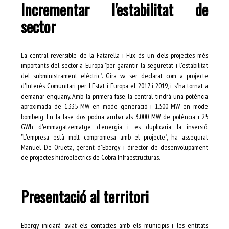
Incrementar l'estabilitat de
sector
La central reversible de la Fatarella i Flix és un dels projectes més
importants del sector a Europa "per garantir la seguretat i l'estabilitat
del subministrament elèctric". Gira va ser declarat com a projecte
d'Interès Comunitari per l'Estat i Europa el 2017 i 2019, i s'ha tornat a
demanar enguany. Amb la primera fase, la central tindrà una potència
aproximada de 1.335 MW en mode generació i 1.500 MW en mode
bombeig. En la fase dos podria arribar als 3.000 MW de potència i 25
GWh d'emmagatzematge d'energia i es duplicaria la inversió.
"L'empresa està molt compromesa amb el projecte", ha assegurat
Manuel De Orueta, gerent d'Ebergy i director de desenvolupament
de projectes hidroelèctrics de Cobra Infraestructuras.
Presentació al territori
Ebergy iniciarà aviat els contactes amb els municipis i les entitats