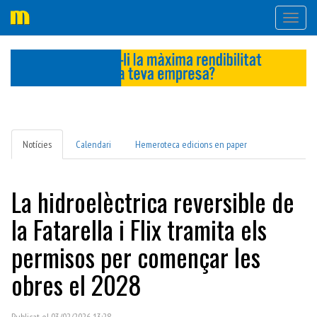
Desple
navega
Notícies
Calendari
Hemeroteca edicions en paper
La hidroelèctrica reversible de
la Fatarella i Flix tramita els
permisos per començar les
obres el 2028
Publicat el 03/02/2026 13:28