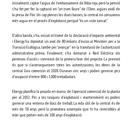
inicialment, captar l'aigua de l'embassament de Riba-roja, però la petició
s'ha fet per fer la captació en "un tram lliure" de l'Ebre, aigües avall de
la presa de Flix. Un cop plenes les dues basses, la central no consumeix
més aigua en el procés d'explotació, perquè "és un cicle tancat".
D'altra banda, s'ha iniciat el tràmit de la declaració d'impacte ambiental
i Ebergy ha dipositat un aval de 80 milions d'euros al Ministeri per a la
Transició Ecològica, també per "avançar" en la tramitació de l'autorització
administrativa prèvia. Finalment, s'ha demanat a Red Eléctrica els
permisos d'accés i connexió de la primera fase del projecte. La previsió
és que si s'aconsegueixen totes les autoritzacions, les obres de la
central Gira comencin el 2028. Duraran cinc anys i poden generar pics
d'ocupació d'entre 800 i 1.000 treballadors.
Ebergy planifica la posada en marxa de l'operació comercial de la planta
per al 2032. Per a les tasques d'explotació i manteniment es poden
generar una vintena de llocs de treball. La vida útil de la central és de
més de 50 anys, però la promotora assenyala que hi ha reversibles al
món que porten més de 100 anys d'explotació.