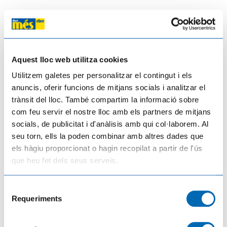
Aquest lloc web utilitza cookies
Comparteix aquesta noticia
Utilitzem galetes per personalitzar el contingut i els
anuncis, oferir funcions de mitjans socials i analitzar el
trànsit del lloc. També compartim la informació sobre
com feu servir el nostre lloc amb els partners de mitjans
socials, de publicitat i d'anàlisis amb qui col·laborem. Al
Fés el teu comentari
seu torn, ells la poden combinar amb altres dades que
els hàgiu proporcionat o hagin recopilat a partir de l'ús
que heu fet dels seus serveis.
Selecció
Notícies relacionades
Requeriments
de
consentiment