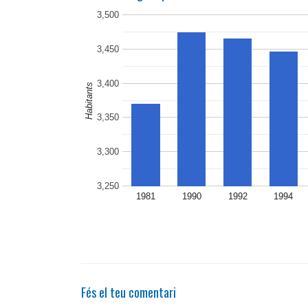
3,500
3,450
3,400
Habitants
3,350
3,300
3,250
1981
1990
1992
1994
Fés el teu comentari