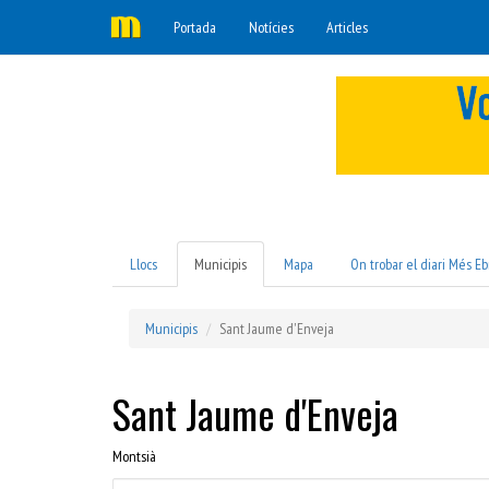
Portada
Notícies
Articles
Llocs
Municipis
Mapa
On trobar el diari Més Eb
Municipis
Sant Jaume d'Enveja
Sant Jaume d'Enveja
Montsià