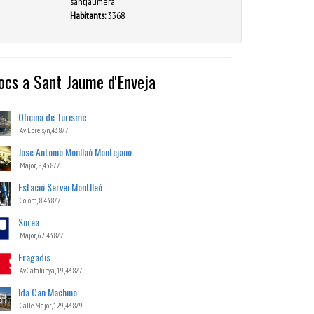
santjaumera
Habitants:
3368
locs
a
Sant Jaume d'Enveja
Oficina de Turisme
Av Ebre, s/n,43877
Jose Antonio Monllaó Montejano
Major, 8,43877
Estació Servei Montlleó
Colom, 8,43877
Sorea
Major, 62,43877
Fragadis
Av. Catalunya, 19,43877
Ida Can Machino
Calle Major, 129,43879