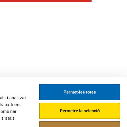
Permet-les totes
ls i analitzar
ls partners
Permetre la selecció
 combinar
els seus