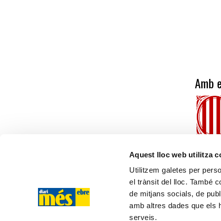
Amb e
Aquest lloc web utilitza 
Utilitzem galetes per person
el trànsit del lloc. També 
més ebre
de mitjans socials, de publ
amb altres dades que els hà
C/ Cervantes, 13, 43500 - Tortosa (TARRAGONA)
serveis.