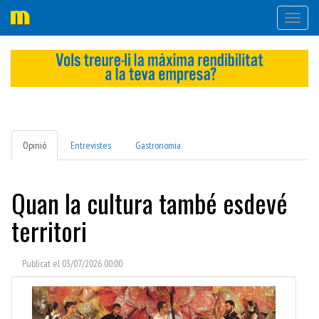
Desple
navega
Opinió
Entrevistes
Gastronomia
Quan la cultura també esdevé
territori
Publicat el 03/07/2026 00:00