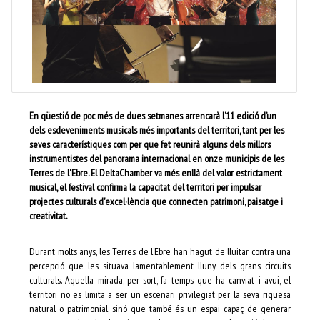
En qüestió de poc més de dues setmanes arrencarà l’11 edició d’un
dels esdeveniments musicals més importants del territori, tant per les
seves característiques com per que fet reunirà alguns dels millors
instrumentistes del panorama internacional en onze municipis de les
Terres de l'Ebre. El DeltaChamber va més enllà del valor estrictament
musical, el festival confirma la capacitat del territori per impulsar
projectes culturals d'excel·lència que connecten patrimoni, paisatge i
creativitat.
Durant molts anys, les Terres de l’Ebre han hagut de lluitar contra una
percepció que les situava lamentablement lluny dels grans circuits
culturals. Aquella mirada, per sort, fa temps que ha canviat i avui, el
territori no es limita a ser un escenari privilegiat per la seva riquesa
natural o patrimonial, sinó que també és un espai capaç de generar