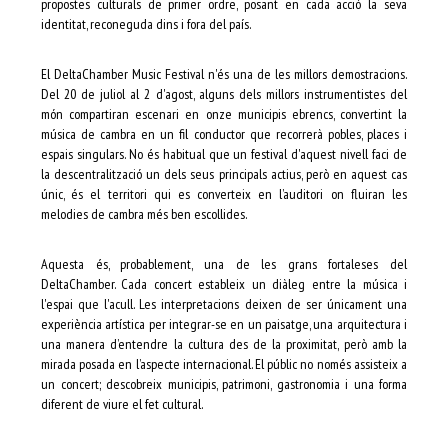
propostes culturals de primer ordre, posant en cada acció la seva
identitat, reconeguda dins i fora del país.
El DeltaChamber Music Festival n'és una de les millors demostracions.
Del 20 de juliol al 2 d'agost, alguns dels millors instrumentistes del
món compartiran escenari en onze municipis ebrencs, convertint la
música de cambra en un fil conductor que recorrerà pobles, places i
espais singulars. No és habitual que un festival d'aquest nivell faci de
la descentralització un dels seus principals actius, però en aquest cas
únic, és el territori qui es converteix en l’auditori on fluiran les
melodies de cambra més ben escollides.
Aquesta és, probablement, una de les grans fortaleses del
DeltaChamber. Cada concert estableix un diàleg entre la música i
l'espai que l'acull. Les interpretacions deixen de ser únicament una
experiència artística per integrar-se en un paisatge, una arquitectura i
una manera d’entendre la cultura des de la proximitat, però amb la
mirada posada en l’aspecte internacional. El públic no només assisteix a
un concert; descobreix municipis, patrimoni, gastronomia i una forma
diferent de viure el fet cultural.