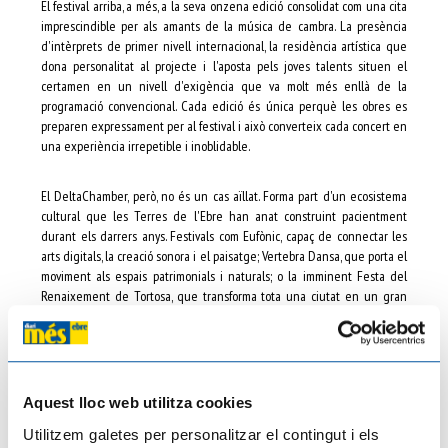
El festival arriba, a més, a la seva onzena edició consolidat com una cita
imprescindible per als amants de la música de cambra. La presència
d'intèrprets de primer nivell internacional, la residència artística que
dona personalitat al projecte i l'aposta pels joves talents situen el
certamen en un nivell d'exigència que va molt més enllà de la
programació convencional. Cada edició és única perquè les obres es
preparen expressament per al festival i això converteix cada concert en
una experiència irrepetible i inoblidable.
El DeltaChamber, però, no és un cas aïllat. Forma part d'un ecosistema
cultural que les Terres de l'Ebre han anat construint pacientment
durant els darrers anys. Festivals com Eufònic, capaç de connectar les
arts digitals, la creació sonora i el paisatge; Vertebra Dansa, que porta el
moviment als espais patrimonials i naturals; o la imminent Festa del
Renaixement de Tortosa, que transforma tota una ciutat en un gran
escenari històric, entre altres cites imprescindibles, evidencien una
realitat cada vegada més consolidada.
Tots aquests projectes comparteixen una mateixa filosofia. No importen
Aquest lloc web utilitza cookies
només els espectacles. Importa també el lloc on passen. La cultura
deixa de ser un producte que es consumeix per convertir-se en una
Utilitzem galetes per personalitzar el contingut i els
experiència vinculada al territori. Això genera activitat econòmica, atrau