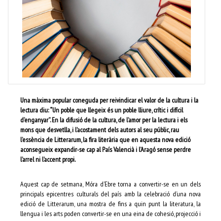
Una màxima popular coneguda per reivindicar el valor de la cultura i la
lectura diu: “Un poble que llegeix és un poble lliure, crític i difícil
d’enganyar”. En la difusió de la cultura, de l’amor per la lectura i els
mons que desvetlla, i l’acostament dels autors al seu públic, rau
l’essència de Litterarum, la fira literària que en aquesta nova edició
aconsegueix expandir-se cap al País Valencià i l’Aragó sense perdre
l’arrel ni l’accent propi.
Aquest cap de setmana, Móra d’Ebre torna a convertir-se en un dels
principals epicentres culturals del país amb la celebració d’una nova
edició de Litterarum, una mostra de fins a quin punt la literatura, la
llengua i les arts poden convertir-se en una eina de cohesió, projecció i