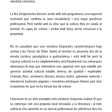
identitat col·lectiva.
La fira d’espectacles literaris arriba amb més programació, una expansió
territorial que confirma la seva consolidació, i una major presència
professional. Però també amb la idea que la cultura feta en català al
territori, és capaç de créixer i arribar molt lluny sense renunciar a la
proximitat.
No és casualitat que una iniciativa d’aquestes característiques hagi
arrelat a les Terres de l’Ebre. Sovint, el territori es presenta des de la
mirada turística, paisatgística o gastronòmica, i està molt bé, però la
riquesa cultural no és complementària sinó fonamental. Les comarques
ebrenques fa anys que demostren una capacitat més que notable per
generar activitat cultural estable, diversa, de qualitat i exportable.
Festivals, fires, certàmens literaris, música, teatre, patrimoni material i
immaterial, tradicions populars i iniciatives artístiques formen part d’un
ecosistema viu que no ha deixat mai de créixer.
Litterarum és un dels exemples més evidents d’aquesta realitat. El que
va començar com una proposta local vinculada a la literatura i al món
editorial s’ha convertit en un mercat professional de referència dins els