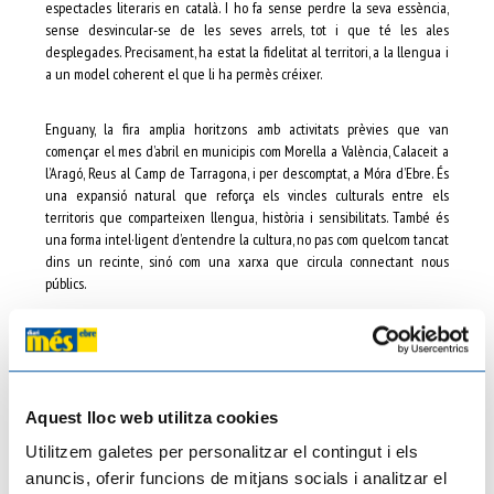
espectacles literaris en català. I ho fa sense perdre la seva essència,
sense desvincular-se de les seves arrels, tot i que té les ales
desplegades. Precisament, ha estat la fidelitat al territori, a la llengua i
a un model coherent el que li ha permès créixer.
Enguany, la fira amplia horitzons amb activitats prèvies que van
començar el mes d’abril en municipis com Morella a València, Calaceit a
l’Aragó, Reus al Camp de Tarragona, i per descomptat, a Móra d’Ebre. És
una expansió natural que reforça els vincles culturals entre els
territoris que comparteixen llengua, història i sensibilitats. També és
una forma intel·ligent d’entendre la cultura, no pas com quelcom tancat
dins un recinte, sinó com una xarxa que circula connectant nous
públics.
La programació avala aquesta ambició amb música, poesia, teatre,
narració oral, arts visuals i circ, sempre amb la literatura al centre, sense
limitar-la al paper. Perquè els llibres poden pujar a l’escenari i convertir-
se en veu i moviment. La lectura pot ser un acte individual i també una
Aquest lloc web utilitza cookies
experiència col·lectiva, educativa, intergeneracional i activa.
Utilitzem galetes per personalitzar el contingut i els
anuncis, oferir funcions de mitjans socials i analitzar el
Aquesta és una feina imprescindible de visibilització dels autors i