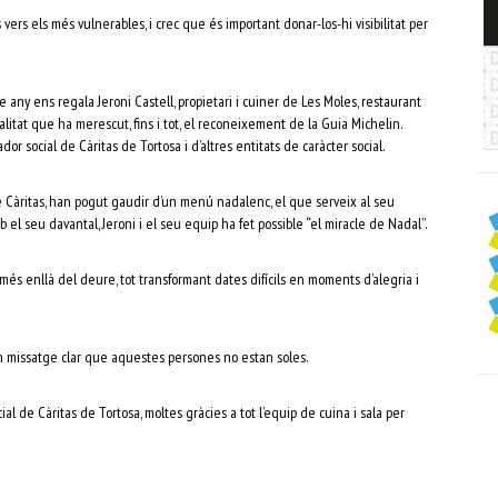
ers els més vulnerables, i crec que és important donar-los-hi visibilitat per
re any ens regala Jeroni Castell, propietari i cuiner de Les Moles, restaurant
litat que ha merescut, fins i tot, el reconeixement de la Guia Michelin.
or social de Càritas de Tortosa i d’altres entitats de caràcter social.
e Càritas, han pogut gaudir d’un menú nadalenc, el que serveix al seu
b el seu davantal, Jeroni i el seu equip ha fet possible “el miracle de Nadal”.
s enllà del deure, tot transformant dates difícils en moments d’alegria i
n missatge clar que aquestes persones no estan soles.
ial de Càritas de Tortosa, moltes gràcies a tot l’equip de cuina i sala per