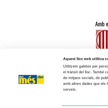
Amb e
Aquest lloc web utilitza 
Utilitzem galetes per person
el trànsit del lloc. També 
més ebre
de mitjans socials, de publ
amb altres dades que els hà
C/ Cervantes, 13, 43500 - Tortosa (TARRAGONA)
serveis.
Tel. 610 20 33 25
ISSN 2564-8705