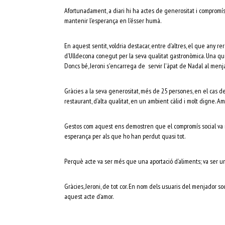
Afortunadament, a diari hi ha actes de generositat i compromís v
mantenir l’esperança en l’ésser humà.
En aquest sentit, voldria destacar, entre d’altres, el que any re
d’Ulldecona conegut per la seva qualitat gastronòmica. Una qua
Doncs bé, Jeroni s'encarrega de servir l'àpat de Nadal al menjad
Gràcies a la seva generositat, més de 25 persones, en el cas d
restaurant, d’alta qualitat, en un ambient càlid i molt digne. Am
Gestos com aquest ens demostren que el compromís social va mé
esperança per als que ho han perdut quasi tot.
Perquè acte va ser més que una aportació d’aliments; va ser u
Gràcies, Jeroni, de tot cor. En nom dels usuaris del menjador soc
aquest acte d’amor.