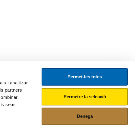
Permet-les totes
ls i analitzar
ls partners
Permetre la selecció
 combinar
els seus
Denega