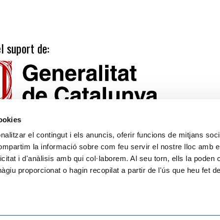
l suport de:
cookies
alitzar el contingut i els anuncis, oferir funcions de mitjans socia
compartim la informació sobre com feu servir el nostre lloc amb e
icitat i d'anàlisis amb qui col·laborem. Al seu torn, ells la poden
Tarifes
Calendari publicacions
giu proporcionat o hagin recopilat a partir de l'ús que heu fet d
Suport
Avís legal
Política de privacitat
Llei de Cookies