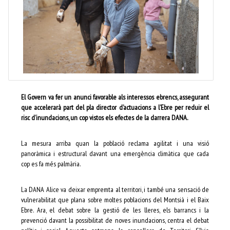
El Govern va fer un anunci favorable als interessos ebrencs, assegurant
que accelerarà part del pla director d’actuacions a l’Ebre per reduir el
risc d’inundacions, un cop vistos els efectes de la darrera DANA.
La mesura arriba quan la població reclama agilitat i una visió
panoràmica i estructural davant una emergència climàtica que cada
cop es fa més palmària.
La DANA Alice va deixar empremta al territori, i també una sensació de
vulnerabilitat que plana sobre moltes poblacions del Montsià i el Baix
Ebre. Ara, el debat sobre la gestió de les lleres, els barrancs i la
prevenció davant la possibilitat de noves inundacions, centra el debat