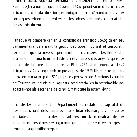
polític i social. Aquesta setmana, la consellera de Territori, Sílvia
Paneque, ha anunciat que el Govern i l’ACA prioritzaran determinades
actuacions del pla director per mitigar el risc d’inundacions a les
comarques ebrenques, enllestint les obres amb més celeritat del
previst inicialment.
Paneque va comparèixer en la comissió de Transició Ecològica en seu
parlamentària, defensant la gestió del Govern durant el temporal, i
recordant que la inversió per mantenir i conservar les lleres s’ha
incrementat d’una forma notable en els darrers dos anys. Segons les
dades de la consellera, entre 2019 i 2024 s’han executat 1.320
actuacions a Catalunya, amb un pressupost de 19 MEUR, mentre que ara
hi ha en marxa prop de 500 projectes per valor de 8 milions. La titular
de Territori va insistir que aquesta acceleració “és imprescindible per
adaptar-nos als escenaris de canvi climàtic que ja estem vivint”.
Una de les prioritats del Departament és restablir la capacitat de
desguàs natural dels barrancs i consolidar els marges a les zones
afectades per les riuades. Es vol restituir la normalitat de les
infraestructures danyades i garantir que, en cas de noves pluges, el
territori estigui millor preparat.