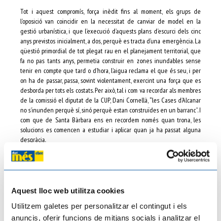
Tot i aquest compromís, força inèdit fins al moment, els grups de
l’oposició van coincidir en la necessitat de canviar de model en la
gestió urbanística, i que l’execució d’aquests plans d’escurci dels cinc
anys previstos inicialment, a dos, perquè es tracta d’una emergència. La
qüestió primordial de tot plegat rau en el planejament territorial, que
fa no pas tants anys, permetia construir en zones inundables sense
tenir en compte que tard o d’hora, l’aigua reclama el que és seu, i per
on ha de passar, passa, sovint violentament, exercint una força que es
desborda per tots els costats. Per això, tal i com va recordar als membres
de la comissió el diputat de la CUP, Dani Cornellà, “les Cases d’Alcanar
no s’inunden perquè sí, sinó perquè estan construïdes en un barranc”. I
com que de Santa Bàrbara ens en recordem només quan trona, les
solucions es comencen a estudiar i aplicar quan ja ha passat alguna
desgràcia.
La resposta dels equips d’emergències va ser extraordinària, tal i com
Paneque va posar en valor, i reconeixent que es van mobilitzar tots els
recursos disponibles per reduir l’impacte sobre la població i el medi
Aquest lloc web utilitza cookies
natural. Fins aquí, cap queixa. La qüestió ve de més lluny. Ara el pla
director d’actuacions s’ha ampliat fins als 37,5 milions d’euros i inclourà
Utilitzem galetes per personalitzar el contingut i els
nous barrancs per als quals calgui prevenció, especialment en punts
anuncis, oferir funcions de mitjans socials i analitzar el