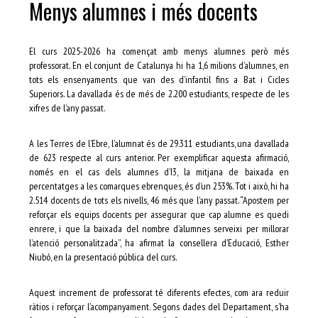
Menys alumnes i més docents
El curs 2025-2026 ha començat amb menys alumnes però més
professorat. En el conjunt de Catalunya hi ha 1,6 milions d’alumnes, en
tots els ensenyaments que van des d’infantil fins a Bat i Cicles
Superiors. La davallada és de més de 2.200 estudiants, respecte de les
xifres de l’any passat.
A les Terres de l’Ebre, l’alumnat és de 29.311 estudiants, una davallada
de 623 respecte al curs anterior. Per exemplificar aquesta afirmació,
només en el cas dels alumnes d’I3, la mitjana de baixada en
percentatges a les comarques ebrenques, és d’un 253%. Tot i això, hi ha
2.514 docents de tots els nivells, 46 més que l’any passat. “Apostem per
reforçar els equips docents per assegurar que cap alumne es quedi
enrere, i que la baixada del nombre d’alumnes serveixi per millorar
l’atenció personalitzada”, ha afirmat la consellera d’Educació, Esther
Niubó, en la presentació pública del curs.
Aquest increment de professorat té diferents efectes, com ara reduir
ràtios i reforçar l’acompanyament. Segons dades del Departament, s’ha