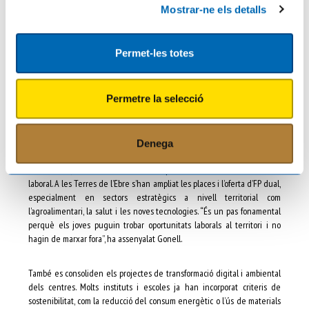
tots els infants i joves gaudeixin de les mateixes oportunitats en la
Mostrar-ne els detalls
seva formació. Segons les dades, aquest curs hi ha més professionals
d’educació especial i més tècnics d’integració social als centres
ebrencs.
Permet-les totes
Mirant al futur: FP, sostenibilitat
Permetre la selecció
i digitalització
Denega
El curs 2025-2026 arriba amb una aposta decidida per la Formació
Professional, considerada una via clau per connectar educació i mercat
laboral. A les Terres de l’Ebre s’han ampliat les places i l’oferta d’FP dual,
especialment en sectors estratègics a nivell territorial com
l’agroalimentari, la salut i les noves tecnologies. “És un pas fonamental
perquè els joves puguin trobar oportunitats laborals al territori i no
hagin de marxar fora”, ha assenyalat Gonell.
També es consoliden els projectes de transformació digital i ambiental
dels centres. Molts instituts i escoles ja han incorporat criteris de
sostenibilitat, com la reducció del consum energètic o l’ús de materials