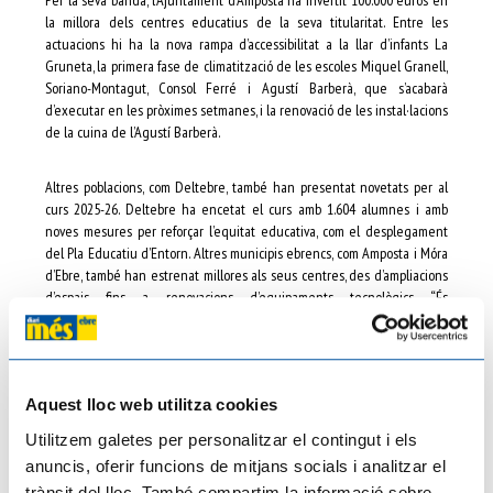
Per la seva banda, l’Ajuntament d’Amposta ha invertit 100.000 euros en
la millora dels centres educatius de la seva titularitat. Entre les
actuacions hi ha la nova rampa d’accessibilitat a la llar d’infants La
Gruneta, la primera fase de climatització de les escoles Miquel Granell,
Soriano-Montagut, Consol Ferré i Agustí Barberà, que s’acabarà
d’executar en les pròximes setmanes, i la renovació de les instal·lacions
de la cuina de l’Agustí Barberà.
Altres poblacions, com Deltebre, també han presentat novetats per al
curs 2025-26. Deltebre ha encetat el curs amb 1.604 alumnes i amb
noves mesures per reforçar l’equitat educativa, com el desplegament
del Pla Educatiu d’Entorn. Altres municipis ebrencs, com Amposta i Móra
d’Ebre, també han estrenat millores als seus centres, des d’ampliacions
d’espais fins a renovacions d’equipaments tecnològics. “És
imprescindible donar respostes adaptades a cada realitat. La inclusió
no és una opció, és un deure del sistema educatiu”, ha remarcat Joan
Castor Gonell, delegat del Govern a les Terres de l’Ebre.
Aquest lloc web utilitza cookies
Aquest impuls a l’etapa 0-3 també s’acompanya d’una millora en la
Utilitzem galetes per personalitzar el contingut i els
tarifació social, que busca garantir l’accés a totes les famílies
independentment de la seva situació econòmica. La gratuïtat parcial i
anuncis, oferir funcions de mitjans socials i analitzar el
les ajudes específiques permeten que cada vegada més infants
trànsit del lloc. També compartim la informació sobre