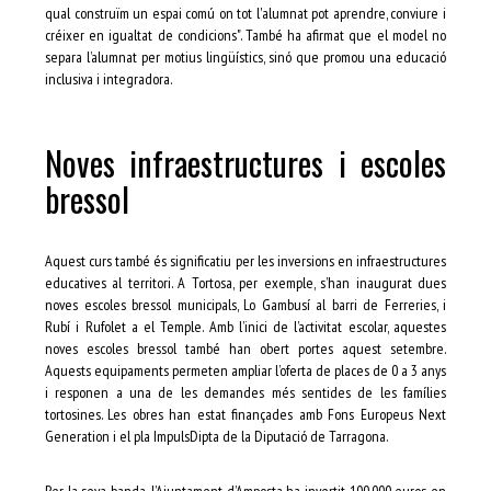
qual construïm un espai comú on tot l'alumnat pot aprendre, conviure i
créixer en igualtat de condicions". També ha afirmat que el model no
separa l’alumnat per motius lingüístics, sinó que promou una educació
inclusiva i integradora.
Noves infraestructures i escoles
bressol
Aquest curs també és significatiu per les inversions en infraestructures
educatives al territori. A Tortosa, per exemple, s’han inaugurat dues
noves escoles bressol municipals, Lo Gambusí al barri de Ferreries, i
Rubí i Rufolet a el Temple. Amb l’inici de l’activitat escolar, aquestes
noves escoles bressol també han obert portes aquest setembre.
Aquests equipaments permeten ampliar l’oferta de places de 0 a 3 anys
i responen a una de les demandes més sentides de les famílies
tortosines. Les obres han estat finançades amb Fons Europeus Next
Generation i el pla ImpulsDipta de la Diputació de Tarragona.