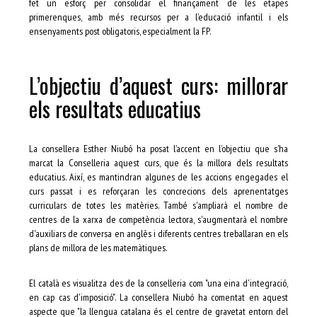
fet un esforç per consolidar el finançament de les etapes
primerenques, amb més recursos per a l’educació infantil i els
ensenyaments post obligatoris, especialment la FP.
L’objectiu d’aquest curs: millorar
els resultats educatius
La consellera Esther Niubó ha posat l’accent en l’objectiu que s’ha
marcat la Conselleria aquest curs, que és la millora dels resultats
educatius. Així, es mantindran algunes de les accions engegades el
curs passat i es reforçaran les concrecions dels aprenentatges
curriculars de totes les matèries. També s'ampliarà el nombre de
centres de la xarxa de competència lectora, s'augmentarà el nombre
d'auxiliars de conversa en anglès i diferents centres treballaran en els
plans de millora de les matemàtiques.
El català es visualitza des de la conselleria com "una eina d'integració,
en cap cas d'imposició". La consellera Niubó ha comentat en aquest
aspecte que "la llengua catalana és el centre de gravetat entorn del