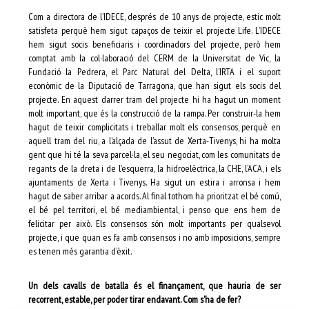
Com a directora de l’IDECE, després de 10 anys de projecte, estic molt
satisfeta perquè hem sigut capaços de teixir el projecte Life. L’IDECE
hem sigut socis beneficiaris i coordinadors del projecte, però hem
comptat amb la col·laboració del CERM de la Universitat de Vic, la
Fundació la Pedrera, el Parc Natural del Delta, l’IRTA i el suport
econòmic de la Diputació de Tarragona, que han sigut els socis del
projecte. En aquest darrer tram del projecte hi ha hagut un moment
molt important, que és la construcció de la rampa. Per construir-la hem
hagut de teixir complicitats i treballar molt els consensos, perquè en
aquell tram del riu, a l’alçada de l’assut de Xerta-Tivenys, hi ha molta
gent que hi té la seva parcel·la, el seu negociat, com les comunitats de
regants de la dreta i de l’esquerra, la hidroelèctrica, la CHE, l’ACA, i els
ajuntaments de Xerta i Tivenys. Ha sigut un estira i arronsa i hem
hagut de saber arribar a acords. Al final tothom ha prioritzat el bé comú,
el bé pel territori, el bé mediambiental, i penso que ens hem de
felicitar per això. Els consensos són molt importants per qualsevol
projecte, i que quan es fa amb consensos i no amb imposicions, sempre
es tenen més garantia d’èxit.
Un dels cavalls de batalla és el finançament, que hauria de ser
recorrent, estable, per poder tirar endavant. Com s’ha de fer?