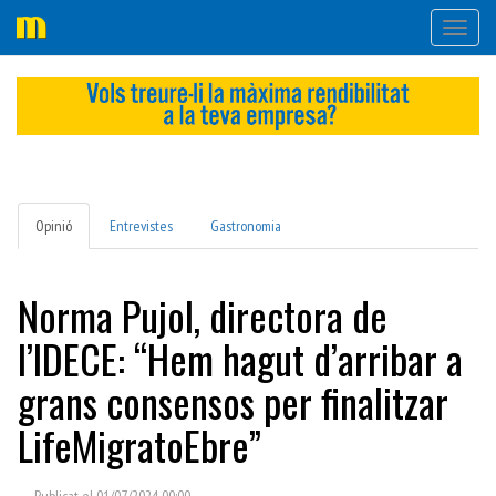
Desple
navega
Opinió
Entrevistes
Gastronomia
Norma Pujol, directora de
l’IDECE: “Hem hagut d’arribar a
grans consensos per finalitzar
LifeMigratoEbre”
Publicat el 01/07/2024 00:00