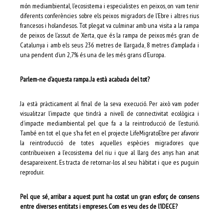
món mediambiental, l’ecosistema i especialistes en peixos, on vam tenir
diferents conferències sobre els peixos migradors de l’Ebre i altres rius
francesos i holandesos. Tot plegat va culminar amb una visita a la rampa
de peixos de l’assut de Xerta, que és la rampa de peixos més gran de
Catalunya i amb els seus 236 metres de llargada, 8 metres d’amplada i
una pendent d’un 2,7% és una de les més grans d’Europa.
Parlem-ne d’aquesta rampa. Ja està acabada del tot?
Ja està pràcticament al final de la seva execució. Per això vam poder
visualitzar l’impacte que tindrà a nivell de connectivitat ecològica i
d’impacte mediambiental pel que fa a la reintroducció de l’esturió.
També en tot el que s’ha fet en el projecte LifeMigratoEbre per afavorir
la reintroducció de totes aquelles espècies migradores que
contribueixen a l’ecosistema del riu i que al llarg des anys han anat
desapareixent. Es tracta de retornar-los al seu hàbitat i que es puguin
reproduir.
Pel que sé, arribar a aquest punt ha costat un gran esforç de consens
entre diverses entitats i empreses. Com es veu des de l’IDECE?