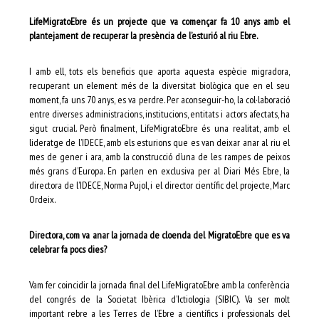
LifeMigratoEbre és un projecte que va començar fa 10 anys amb el
plantejament de recuperar la presència de l’esturió al riu Ebre.
I amb ell, tots els beneficis que aporta aquesta espècie migradora,
recuperant un element més de la diversitat biològica que en el seu
moment, fa uns 70 anys, es va perdre. Per aconseguir-ho, la col·laboració
entre diverses administracions, institucions, entitats i actors afectats, ha
sigut crucial. Però finalment, LifeMigratoEbre és una realitat, amb el
lideratge de l’IDECE, amb els esturions que es van deixar anar al riu el
mes de gener i ara, amb la construcció d’una de les rampes de peixos
més grans d’Europa. En parlen en exclusiva per al Diari Més Ebre, la
directora de l’IDECE, Norma Pujol, i el director científic del projecte, Marc
Ordeix.
Directora, com va anar la jornada de cloenda del MigratoEbre que es va
celebrar fa pocs dies?
Vam fer coincidir la jornada final del LifeMigratoEbre amb la conferència
del congrés de la Societat Ibèrica d’Ictiologia (SIBIC). Va ser molt
important rebre a les Terres de l’Ebre a científics i professionals del