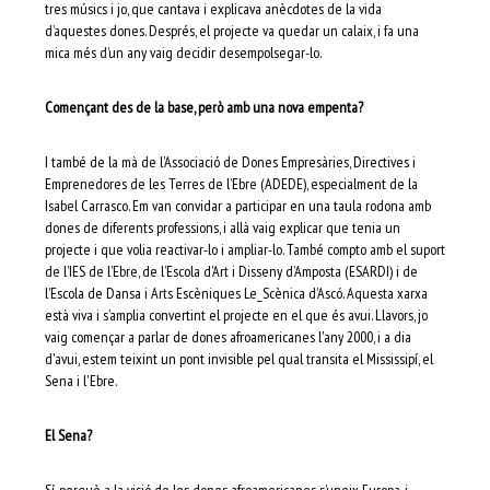
tres músics i jo, que cantava i explicava anècdotes de la vida
d’aquestes dones. Després, el projecte va quedar un calaix, i fa una
mica més d’un any vaig decidir desempolsegar-lo.
Començant des de la base, però amb una nova empenta?
I també de la mà de l’Associació de Dones Empresàries, Directives i
Emprenedores de les Terres de l’Ebre (ADEDE), especialment de la
Isabel Carrasco. Em van convidar a participar en una taula rodona amb
dones de diferents professions, i allà vaig explicar que tenia un
projecte i que volia reactivar-lo i ampliar-lo. També compto amb el suport
de l’IES de l’Ebre, de l’Escola d’Art i Disseny d’Amposta (ESARDI) i de
l’Escola de Dansa i Arts Escèniques Le_Scènica d’Ascó. Aquesta xarxa
està viva i s’amplia convertint el projecte en el que és avui. Llavors, jo
vaig començar a parlar de dones afroamericanes l'any 2000, i a dia
d'avui, estem teixint un pont invisible pel qual transita el Mississipí, el
Sena i l'Ebre.
El Sena?
Sí, perquè a la visió de les dones afroamericanes s’uneix Europa, i