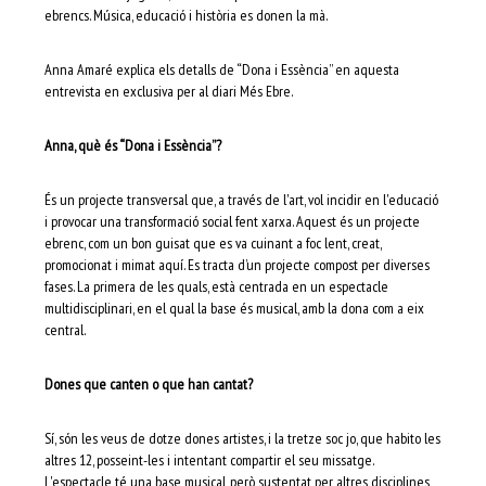
ebrencs. Música, educació i història es donen la mà.
Anna Amaré explica els detalls de “Dona i Essència” en aquesta
entrevista en exclusiva per al diari Més Ebre.
Anna, què és “Dona i Essència”?
És un projecte transversal que, a través de l'art, vol incidir en l'educació
i provocar una transformació social fent xarxa. Aquest és un projecte
ebrenc, com un bon guisat que es va cuinant a foc lent, creat,
promocionat i mimat aquí. Es tracta d’un projecte compost per diverses
fases. La primera de les quals, està centrada en un espectacle
multidisciplinari, en el qual la base és musical, amb la dona com a eix
central.
Dones que canten o que han cantat?
Sí, són les veus de dotze dones artistes, i la tretze soc jo, que habito les
altres 12, posseint-les i intentant compartir el seu missatge.
L'espectacle té una base musical, però sustentat per altres disciplines