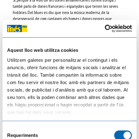
també parlo de dones franceses i espanyoles que tenen les seves
històries. Del blues es diu que neix la música moderna, de la
desesperació, de com cantaven els homes i dones negres que
treballaven als camps de cotó. Aquelles esclaves eren explícites, però
aquí les dones tenien un esclavatge invisible mentre treballaven
l'arròs, la vinya, l'olivera. Com aquestes dones de l'Ebre, moltes altres
dones del món amb altres històries. He volgut donar visibilitat a
aquesta sinergia entre cultures, tradició i costums, conjugar-ho tot i
Aquest lloc web utilitza cookies
oferir-ho al públic a través d'un repertori de cançons triades per
Utilitzem galetes per personalitzar el contingut i els
treballar-les també a nivell social i educatiu.
anuncis, oferir funcions de mitjans socials i analitzar el
trànsit del lloc. També compartim la informació sobre
Dona i essència està passant per diverses fases que segueixen una
com feu servir el nostre lloc amb els partners de mitjans
brúixola. En quin punt està?
socials, de publicitat i d'anàlisis amb qui col·laborem. Al
seu torn, ells la poden combinar amb altres dades que
Ara, les 160 persones que estem implicades en aquest projecte, estem
els hàgiu proporcionat o hagin recopilat a partir de l'ús
treballant l’estructura de l’espectacle des del punt de vista dels
diferents equips de treball. La base és l'equip de músics, amb direcció
que heu fet dels seus serveis.
musical de Miguel Ángel Zaragoza; el baix i contrabaix és Quique
Pellicer; Cristian Serret és el saxofonista i percussionista; Josep Jordà és
Selecció
el bateria, i Pablo Díaz és guitarrista. Jo poso la veu. També es llegiran
Requeriments
uns fragments escrits sobre la vida d’aquestes dones, i que
de