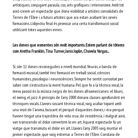
artístiques, conjugant paraula, cos, arts gràfiques i interiorisme. Amb tot
això creem un espectacle que dona visibilitat a artistes consolidats de
Terres de l'Ebre i a futurs artistes que ara estan acabant les seves
formacions. L’objectiu final és provocar una certa transformació social
utilitzant totes aquestes eines.
Les dones que esmentes són molt importants. Estem parlant de tòtems
com Aretha Franklin, Tina Turner, Janis Joplin, Chavela Vargas...
Sí, són 12 dones reconegudes a nivell mundial. Veuràs, a banda de
formació musical, també tinc formació en treball social, ciències
humanistes, psicologia i neurociències. Sempre he sentit curiositat per
saber com s'estructura la ment humana. Pel que fa a la tècnica vocal, la
meva passió és la música negra de les dones afroamericanes: el blues,
el swing, el jazz. A principis de l’any 2000 donava classes aprofundint en
tècniques vocals. Llavors rascant tècnica vocal, vaig acabar topant amb
una visió de l'ànima, buscant el perquè d’aquestes dones, i era perquè
havien tingut una trajectòria de vida crua, de resistència, i malgrat això,
van transcendir el dolor convertint-lo en art. Aquest espectacle fa un
viatge que transmuta el dolor en art. Llavors l’any 2005 vaig muntar el
primer espectacle, que vaig estrenar a Terres de l'Ebre. Constava de