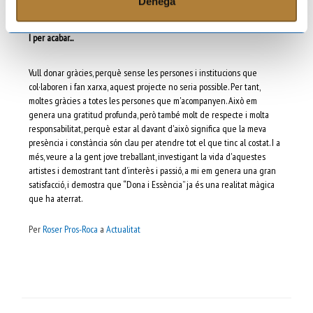
Denega
irrepetibles i genuïnes.
I per acabar...
Vull donar gràcies, perquè sense les persones i institucions que
col·laboren i fan xarxa, aquest projecte no seria possible. Per tant,
moltes gràcies a totes les persones que m'acompanyen. Això em
genera una gratitud profunda, però també molt de respecte i molta
responsabilitat, perquè estar al davant d'això significa que la meva
presència i constància són clau per atendre tot el que tinc al costat. I a
més, veure a la gent jove treballant, investigant la vida d'aquestes
artistes i demostrant tant d’interès i passió, a mi em genera una gran
satisfacció, i demostra que “Dona i Essència” ja és una realitat màgica
que ha aterrat.
Per
Roser Pros-Roca
a
Actualitat